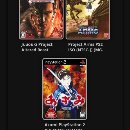
Juuouki Project
Project Arms PS2
Altered Beast
ISO (NTSC-J) (MG-
(Taikenban) Ps2 ISO
MF)
(Ntsc-J)
Azumi PlayStation 2