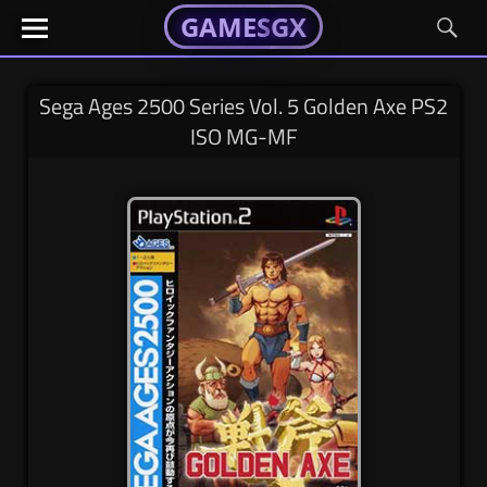
GAMESGX
GAMESGX
Skip
El
El
GAMES
GX
portal
portal
to
de
de
content
tus
tus
Sega Ages 2500 Series Vol. 5 Golden Axe PS2
juegos
juegos
ISO MG-MF
favoritos
favoritos