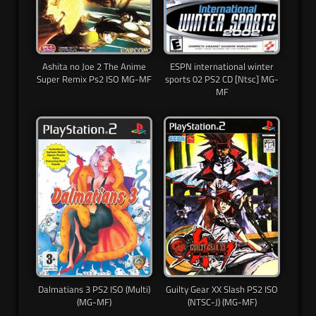
Ashita no Joe 2 The Anime
ESPN international winter
Super Remix Ps2 ISO MG-MF
sports 02 PS2 CD [Ntsc] MG-
MF
Dalmatians 3 PS2 ISO (Multi)
Guilty Gear XX Slash PS2 ISO
(MG-MF)
(NTSC-J) (MG-MF)