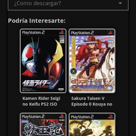
¿Como descargar?
Podría Interesarte:
Kamen Rider Seigi
Sakura Taisen V
no Keifu PS2 ISO
Episode 0 Kouya no
(NTSC-J) (MG-MF)
Samurai Musume
Ps2 ISO