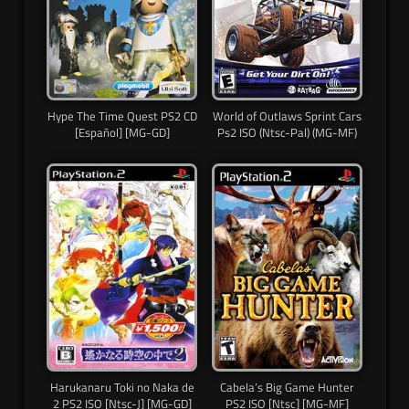
Hype The Time Quest PS2 CD
World of Outlaws Sprint Cars
[Español] [MG-GD]
Ps2 ISO (Ntsc-Pal) (MG-MF)
Harukanaru Toki no Naka de
Cabela’s Big Game Hunter
2 PS2 ISO [Ntsc-J] [MG-GD]
PS2 ISO [Ntsc] [MG-MF]