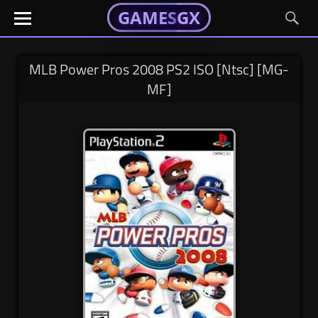
GAMESGX
GAMESGX
Skip
El
El
GAMES
GX
portal
portal
to
de
de
content
tus
tus
MLB Power Pros 2008 PS2 ISO [Ntsc] [MG-
juegos
juegos
MF]
favoritos
favoritos