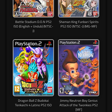
Battle Stadium D.O.N PS2
Shaman King Funbari Spirits
ISO (English + Undub) (NTSC-
PS2 ISO (NTSC-J) (MG-MF)
J)
Dragon Ball Z Budokai
Jimmy Neutron Boy Genius
Tenkaichi 4 Latino PS2 ISO
Attack of the Twonkies PS2
[MF]