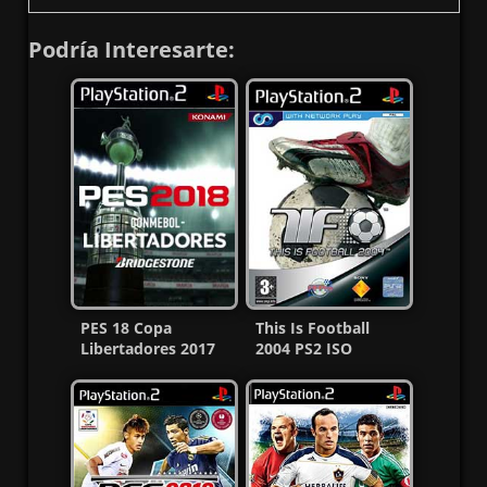
Podría Interesarte:
PES 18 Copa
This Is Football
Libertadores 2017
2004 PS2 ISO
Ps2 ISO Español
[Español] [MG-MF]
Latino MF