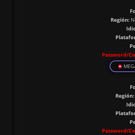
F
Región:
N
Idi
Platafo
P
Password/Co
MEG
F
Región:
Idi
Platafo
P
Password/Co