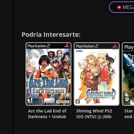
MEG
Podría Interesarte:
Arc the Lad End of
Shining Wind PS2
Star
Darkness + Undub
ISO (NTSC-J) (MG-
end 
PS2 ISO (Ntsc)
MF)
Ps2 
MF