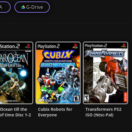
A
G-Drive
 Ocean till the
Cubix Robots for
Transformers PS2
of time Disc 1-2
Everyone
ISO (Ntsc-Pal)
ISO (Ntsc-Pal)
Showdown PS2 CD
(Español/Multi) MG-
[Ntsc] [MF]
MF