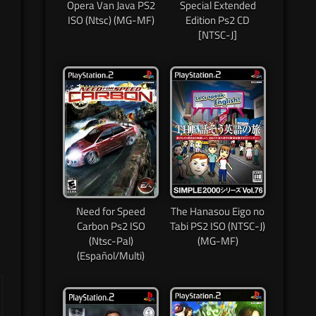
Opera Van Java PS2
Special Extended
ISO (Ntsc) (MG-MF)
Edition Ps2 CD
[NTSC-J]
Need for Speed
The Hanasou Eigo no
Carbon Ps2 ISO
Tabi PS2 ISO (NTSC-J)
(Ntsc-Pal)
(MG-MF)
(Español/Multi)