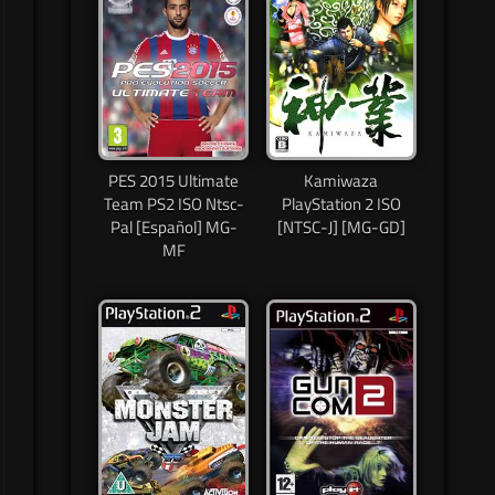
PES 2015 Ultimate
Kamiwaza
Team PS2 ISO Ntsc-
PlayStation 2 ISO
Pal [Español] MG-
[NTSC-J] [MG-GD]
MF