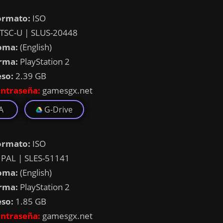
ormato:
ISO
TSC-U | SLUS-20448
oma:
(English)
rma:
PlayStation 2
eso:
2.39 GB
ntraseña:
gamesgx.net
A
G-Drive
ormato:
ISO
PAL | SLES-51141
oma:
(English)
rma:
PlayStation 2
eso:
1.85 GB
ntraseña:
gamesgx.net