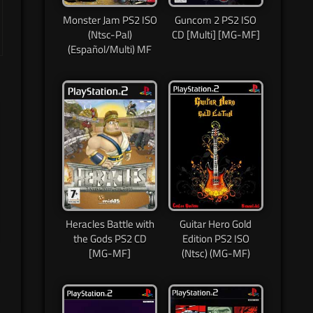
Monster Jam PS2 ISO
Guncom 2 PS2 ISO
(Ntsc-Pal)
CD [Multi] [MG-MF]
(Español/Multi) MF
Heracles Battle with
Guitar Hero Gold
the Gods PS2 CD
Edition PS2 ISO
[MG-MF]
(Ntsc) (MG-MF)