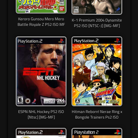
Keroro Gunsou Mero Mero
K-1 Premium 2004 Dynamite
Battle Royale Z PS2 ISO MF
PS2 ISO [NTSC-J] [MG-MF]
ESPN NHL Hockey PS2 ISO
Hitman Reborn! Nerae Ring x
[Ntsc] [MG-MF]
Bongole Trainers Ps2 ISO