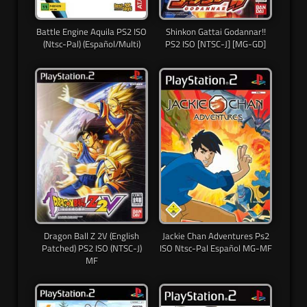
Battle Engine Aquila PS2 ISO
Shinkon Gattai Godannar!!
(Ntsc-Pal) (Español/Multi)
PS2 ISO [NTSC-J] [MG-GD]
Dragon Ball Z 2V (English
Jackie Chan Adventures Ps2
Patched) PS2 ISO (NTSC-J)
ISO Ntsc-Pal Español MG-MF
MF