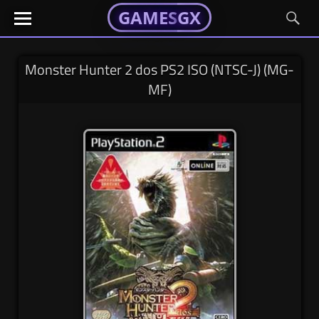
GAMESGX
GAMESGX
Skip
El
El
GAMES
GX
portal
portal
to
de
de
content
tus
tus
Monster Hunter 2 dos PS2 ISO (NTSC-J) (MG-
juegos
juegos
MF)
favoritos
favoritos