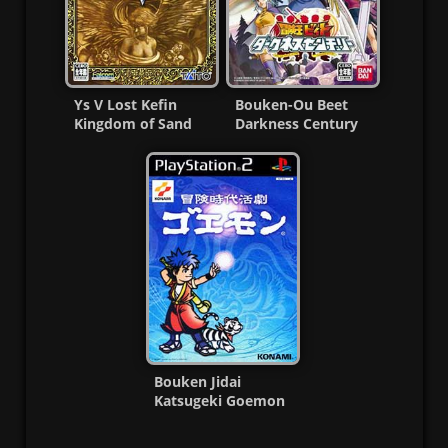
Ys V Lost Kefin
Bouken-Ou Beet
Kingdom of Sand
Darkness Century
(English Patched)
PS2 ISO (NTSC-J) MF
PS2 ISO
Bouken Jidai
Katsugeki Goemon
PS2 ISO (NTSC-J)
(MG-MF)