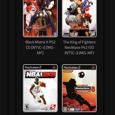
Black Matrix II PS2
The King of Fighters
CD [NTSC-J] [MG-
NeoWave Ps2 ISO
MF]
(NTSC-J) (MG-MF)