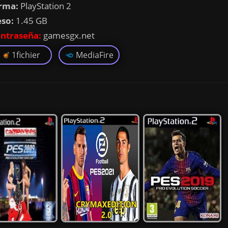
rma:
PlayStation 2
eso:
1.45 GB
ntraseña:
gamesgx.net
1fichier
MediaFire