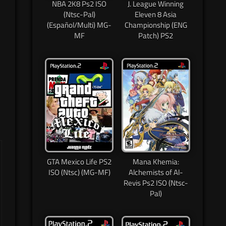
NBA 2K8 Ps2 ISO
J. League Winning
(Ntsc-Pal)
Eleven 8 Asia
(Español/Multi) MG-
Championship (ENG
MF
Patch) PS2
GTA Mexico Life PS2
Mana Khemia:
ISO (Ntsc) (MG-MF)
Alchemists of Al-
Revis Ps2 ISO (Ntsc-
Pal)