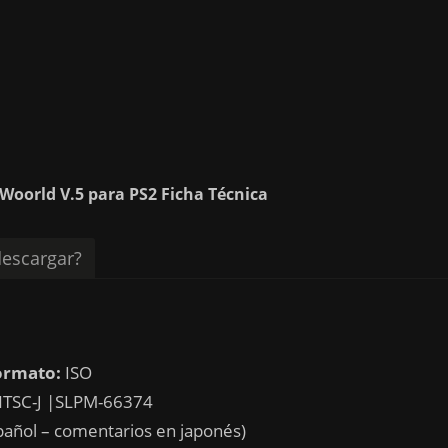
Woorld V.5 para PS2 Ficha Técnica
escargar?
ormato:
ISO
TSC-J |SLPM-66374
pañol – comentarios en japonés)