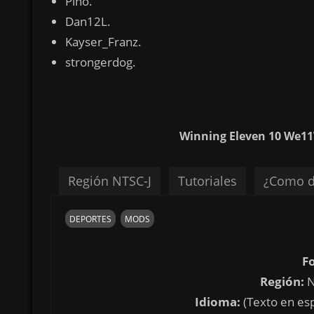
Pino.
Dan12L.
Kayser_Franz.
strongerdog.
Winning Eleven 10 We11
Región NTSC-J
Tutoriales
¿Como d
DEPORTES
MODS
F
Región:
N
Idioma:
(Texto en es