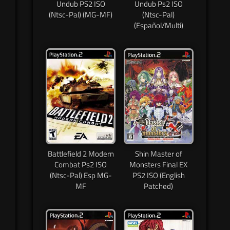
Undub PS2 ISO
Undub Ps2 ISO
(Ntsc-Pal) (MG-MF)
(Ntsc-Pal)
(Español/Multi)
Battlefield 2 Modern
Shin Master of
Combat Ps2 ISO
Monsters Final EX
(Ntsc-Pal) Esp MG-
PS2 ISO (English
MF
Patched)