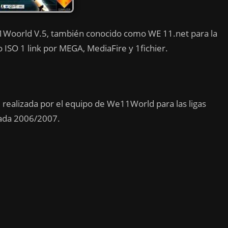
1Woorld V.5, también conocido como WE 11.net para la
 ISO 1 link por MEGA, MediaFire y 1fichier.
realizada por el equipo de We11World para las ligas
rada 2006/2007.