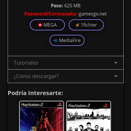
Peso:
625 MB
Password/Contraseña:
gamesgx.net
MEGA
1fichier
MediaFire
Tutoriales
¿Como descargar?
Podría Interesarte: