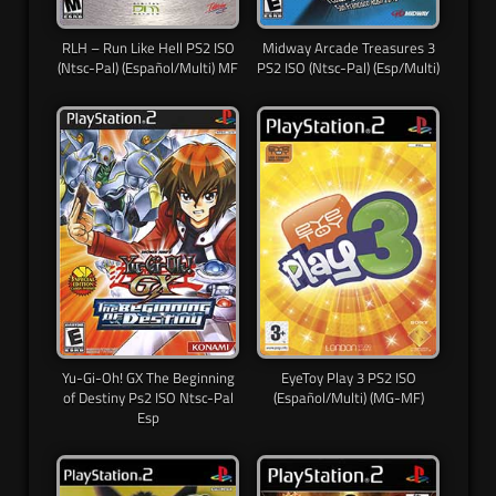
RLH – Run Like Hell PS2 ISO
Midway Arcade Treasures 3
(Ntsc-Pal) (Español/Multi) MF
PS2 ISO (Ntsc-Pal) (Esp/Multi)
Yu-Gi-Oh! GX The Beginning
EyeToy Play 3 PS2 ISO
of Destiny Ps2 ISO Ntsc-Pal
(Español/Multi) (MG-MF)
Esp