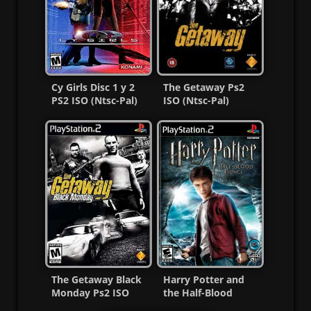
Cy Girls Disc 1 y 2
The Getaway Ps2
PS2 ISO (Ntsc-Pal)
ISO (Ntsc-Pal)
(Español/Multi) MF-
(Español/Multi) MG-
MG
MF
The Getaway Black
Harry Potter and
Monday Ps2 ISO
the Half-Blood
Ntsc-Pal Esp/Multi
Prince Ps2 ISO Ntsc-