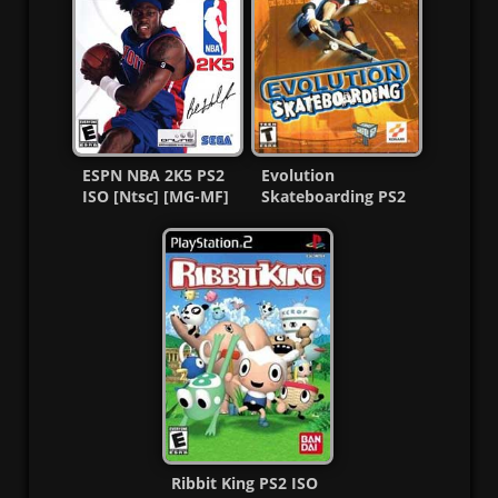
ESPN NBA 2K5 PS2
Evolution
ISO [Ntsc] [MG-MF]
Skateboarding PS2
ISO Ntsc-Pal Esp
MG-MF
Ribbit King PS2 ISO