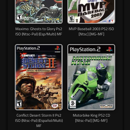
Maximo: Ghosts to Glory Ps2
MVP Baseball 2003 PS2 ISO
ISO (Ntsc-Pal) (Esp/Multi) MF
[Ntsc] [MG-MF]
Conflict Desert Storm II Ps2
Motorbike King PS2 CD
ISO (Ntsc-Pal) (Español/Multi)
[Ntsc-Pal] [MG-MF]
MF