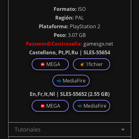
Formato:
ISO
Región:
PAL
Plataforma:
PlayStation 2
Peso:
3.07 GB
Password/Contraseña:
gamesgx.net
Castellano, Pt,Pl,Ru | SLES-55654
MEGA
1fichier
MediaFire
En,Fr,It,Nl | SLES-55652 (2.55 GB)
MEGA
MediaFire
Tutoriales