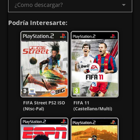
¿Como descargar?
Podría Interesarte:
FIFA Street PS2 ISO
FIFA 11
(Ntsc-Pal)
(Castellano/Multi)
(Español/Multi) MG-
PS2 ISO (PAL) (MG-
MF
MF)