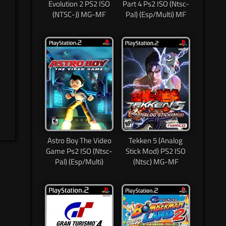
Evolution 2 PS2 ISO
Part 4 Ps2 ISO (Ntsc-
(NTSC-J) MG-MF
Pal) (Esp/Multi) MF
Astro Boy The Video
Tekken 5 (Analog
Game Ps2 ISO (Ntsc-
Stick Mod) PS2 ISO
Pal) (Esp/Multi)
(Ntsc) MG-MF