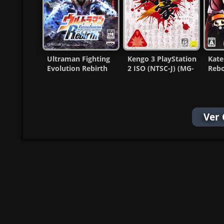
Ultraman Fighting
Kengo 3 PlayStation
Kat
Evolution Rebirth
2 ISO (NTSC-J) (MG-
Rebo
Ps2 ISO [NTSC-J] MF
MF)
Yami
ISO
Ver