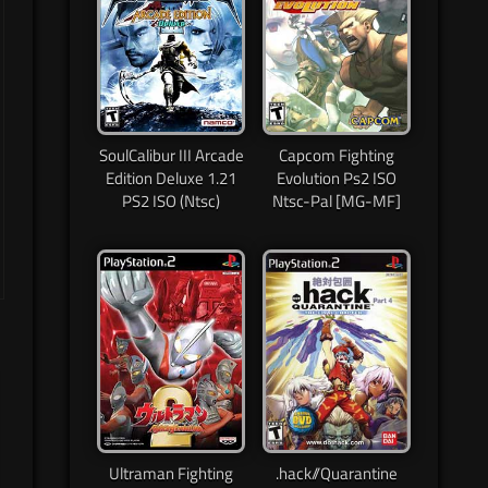
SoulCalibur III Arcade
Capcom Fighting
Edition Deluxe 1.21
Evolution Ps2 ISO
PS2 ISO (Ntsc)
Ntsc-Pal [MG-MF]
Ultraman Fighting
.hack//Quarantine