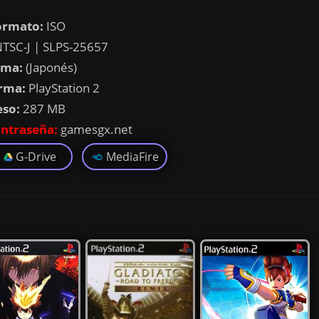
ormato:
ISO
TSC-J | SLPS-25657
oma:
(Japonés)
rma:
PlayStation 2
eso:
287 MB
ntraseña:
gamesgx.net
G-Drive
MediaFire