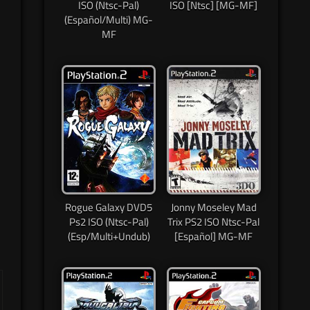
ISO (Ntsc-Pal)
ISO [Ntsc] [MG-MF]
(Español/Multi) MG-
MF
Rogue Galaxy DVD5
Jonny Moseley Mad
Ps2 ISO (Ntsc-Pal)
Trix PS2 ISO Ntsc-Pal
(Esp/Multi+Undub)
[Español] MG-MF