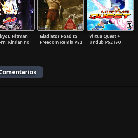
ekyou Hitman
Gladiator Road to
Virtua Quest +
rn! Kindan no
Freedom Remix PS2
Undub PS2 ISO
 no Delta PS2
ISO (English
(Ntsc) (MG-MF)
Patched)
 Comentarios