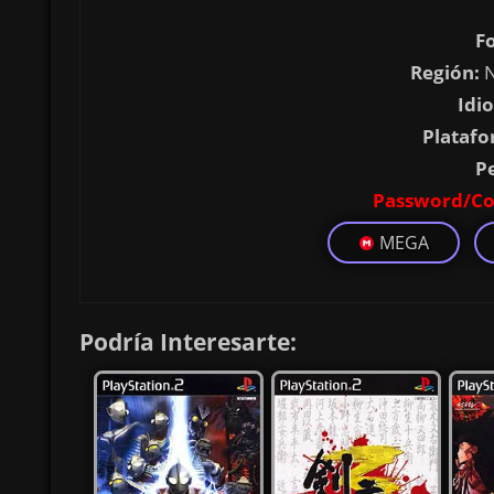
F
Región:
N
Idi
Platafo
P
Password/Co
MEGA
Podría Interesarte: