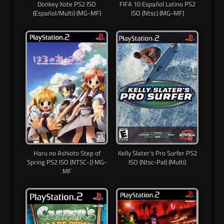
Donkey Xote PS2 ISO
FIFA 10 Español Latino PS2
(Español/Multi) (MG-MF)
ISO (Ntsc) (MG-MF)
Haru no Ashioto Step of
Kelly Slater’s Pro Surfer PS2
Spring PS2 ISO (NTSC-J) MG-
ISO (Ntsc-Pal) (Multi)
MF