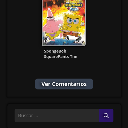
SpongeBob
SquarePants The
Movie Ps2 ISO Ntsc-
Pal Esp
Ver Comentarios