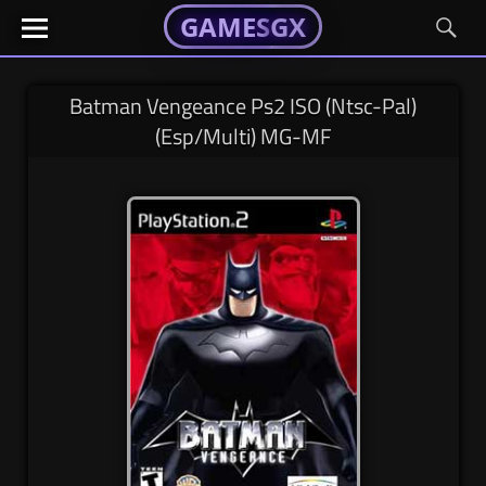
GAMESGX
GAMESGX
Skip
El
El
GAMES
GX
portal
portal
to
de
de
content
tus
tus
Batman Vengeance Ps2 ISO (Ntsc-Pal)
juegos
juegos
(Esp/Multi) MG-MF
favoritos
favoritos