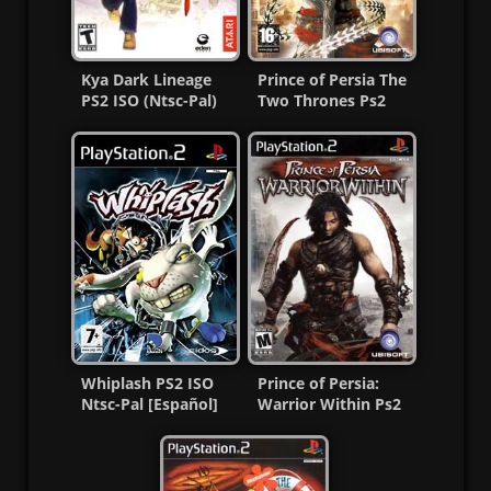
Kya Dark Lineage
Prince of Persia The
PS2 ISO (Ntsc-Pal)
Two Thrones Ps2
(Español/Multi) MF
ISO Ntsc-Pal Esp MF
Whiplash PS2 ISO
Prince of Persia:
Ntsc-Pal [Español]
Warrior Within Ps2
[MG-MF]
ISO Ntsc-Pal Esp MF