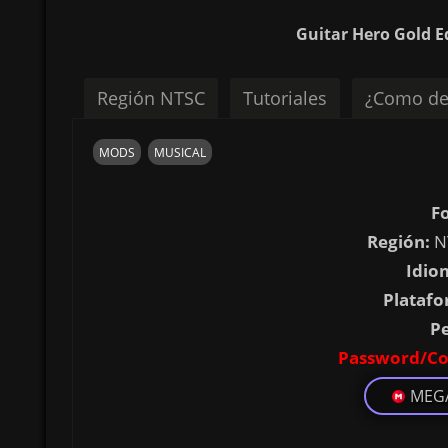
Guitar Hero Gold E
Región NTSC
Tutoriales
¿Como de
MODS
MUSICAL
F
Región:
N
Idio
Platafo
P
Password/Co
MEG