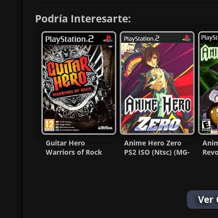
Podría Interesarte:
Guitar Hero
Anime Hero Zero
Anim
Warriors of Rock
PS2 ISO (Ntsc) (MG-
Revo
PS2 ISO (Ntsc)
MF)
(Nts
(Español) MF
Ver