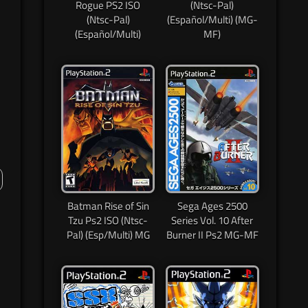
Rogue PS2 ISO
(Ntsc-Pal)
(Ntsc-Pal)
(Español/Multi) (MG-
(Español/Multi)
MF)
Batman Rise of Sin
Sega Ages 2500
Tzu Ps2 ISO (Ntsc-
Series Vol. 10 After
Pal) (Esp/Multi) MG
Burner II Ps2 MG-MF