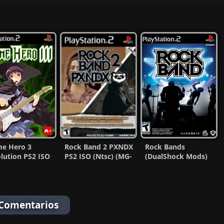
e Hero 3
Rock Band 2 PXNDX
Rock Bands
lution PS2 ISO
PS2 ISO (Ntsc) (MG-
(DualShock Mods)
c) (MG-MF)
MF)
PS2 ISO (Ntsc) (MG-
MF)
 Comentarios