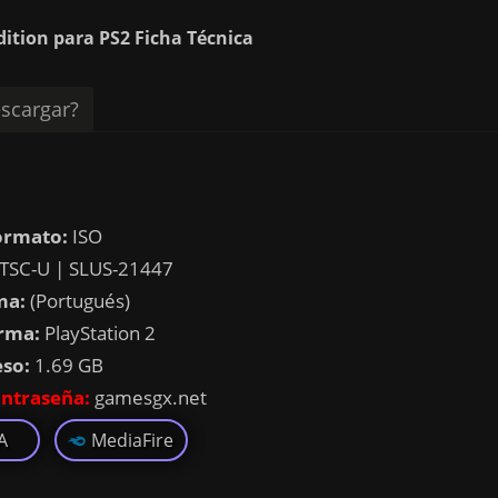
dition para PS2 Ficha Técnica
scargar?
ormato:
ISO
TSC-U | SLUS-21447
ma:
(Portugués)
rma:
PlayStation 2
eso:
1.69 GB
ntraseña:
gamesgx.net
A
MediaFire