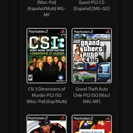
(Ntsc-Pal)
Quest PS2 CD
(Español/Multi) MG-
[Español] [MG-GD]
MF
CSI 3 Dimensions of
Grand Theft Auto
Murder PS2 ISO
Chile PS2 ISO (Ntsc)
(Ntsc-Pal) (Esp/Multi)
(MG-MF)