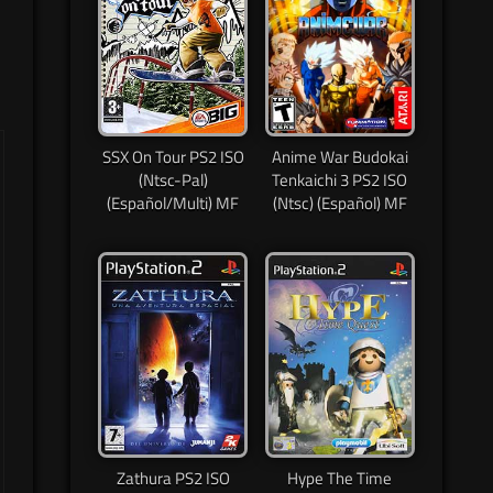
SSX On Tour PS2 ISO
Anime War Budokai
(Ntsc-Pal)
Tenkaichi 3 PS2 ISO
(Español/Multi) MF
(Ntsc) (Español) MF
Zathura PS2 ISO
Hype The Time