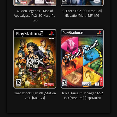
X-Men Legends II Rise of
G-Force PS2 ISO (Ntsc-Pal)
Apocalypse Ps2 ISO Ntsc-Pal
(Español/Multi) MF-MG
Esp
Hard Knock High PlayStation
Trivial Pursuit Unhinged PS2
2 CD [MG-GD]
ISO (Ntsc-Pal) (Esp/Multi)