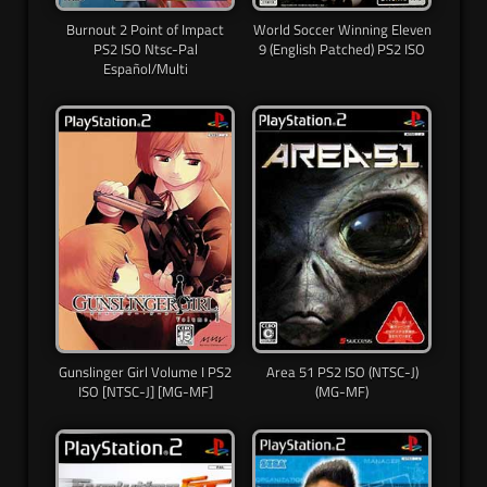
Burnout 2 Point of Impact
World Soccer Winning Eleven
PS2 ISO Ntsc-Pal
9 (English Patched) PS2 ISO
Español/Multi
Gunslinger Girl Volume I PS2
Area 51 PS2 ISO (NTSC-J)
ISO [NTSC-J] [MG-MF]
(MG-MF)