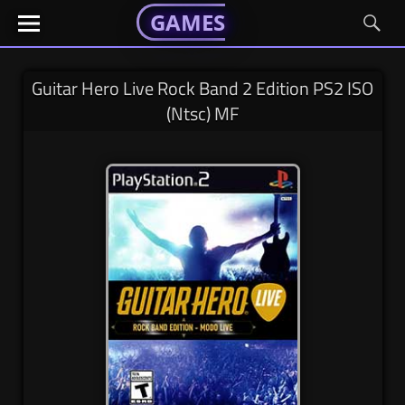
GAMESGX
GAMESGX
Skip
El
El
GAMES
GX
portal
portal
to
de
de
content
tus
tus
Guitar Hero Live Rock Band 2 Edition PS2 ISO
juegos
juegos
(Ntsc) MF
favoritos
favoritos