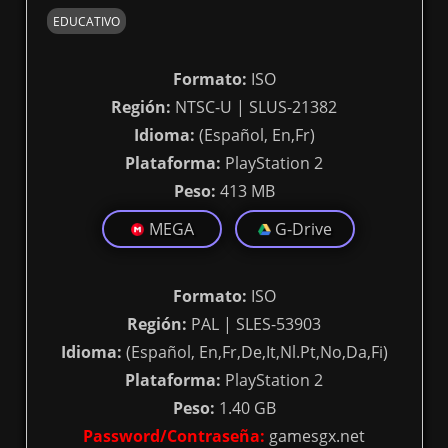
EDUCATIVO
Formato:
ISO
Región:
NTSC-U | SLUS-21382
Idioma:
(Español, En,Fr)
Plataforma:
PlayStation 2
Peso:
413 MB
MEGA
G-Drive
Formato:
ISO
Región:
PAL | SLES-53903
Idioma:
(Español, En,Fr,De,It,Nl.Pt,No,Da,Fi)
Plataforma:
PlayStation 2
Peso:
1.40 GB
Password/Contraseña:
gamesgx.net