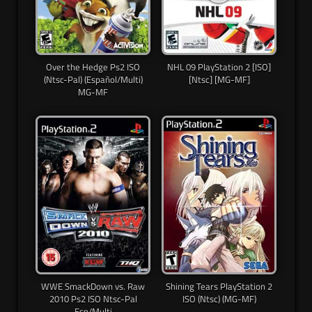
Over the Hedge Ps2 ISO
NHL 09 PlayStation 2 [ISO]
(Ntsc-Pal) (Español/Multi)
[Ntsc] [MG-MF]
MG-MF
WWE SmackDown vs. Raw
Shining Tears PlayStation 2
2010 Ps2 ISO Ntsc-Pal
ISO (Ntsc) (MG-MF)
Esp/Multi