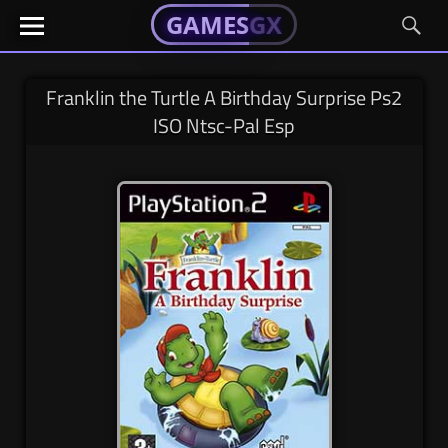
GAMESGX
GAMESGX
Skip
El
El
GAMES
GX
portal
portal
to
de
de
content
tus
tus
Franklin the Turtle A Birthday Surprise Ps2
juegos
juegos
ISO Ntsc-Pal Esp
favoritos
favoritos