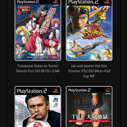
Fukakutei Sekai no Tantei
Jak and daxter the lost
Shinshi Ps2 ISO (NTSC-J) MF
frontier PS2 ISO (Ntsc-Pal)
Esp MF