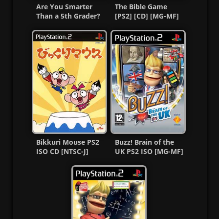
Are You Smarter
The Bible Game
Than a 5th Grader?
[PS2] [CD] [MG-MF]
Ps2 ISO [Ntsc] MG-
MF
Bikkuri Mouse PS2
Buzz! Brain of the
ISO CD [NTSC-J]
UK PS2 ISO [MG-MF]
[MG-MF]