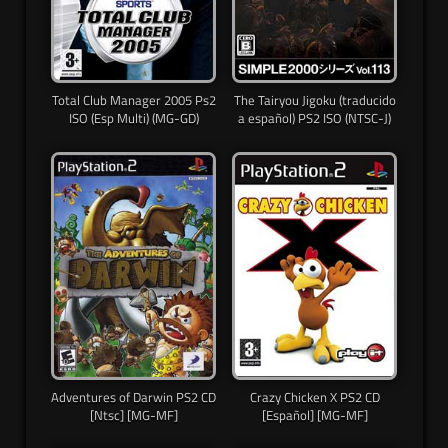
Total Club Manager 2005 Ps2
The Tairyou Jigoku (traducido
ISO (Esp Multi) (MG-GD)
a español) PS2 ISO (NTSC-J)
Adventures of Darwin PS2 CD
Crazy Chicken X PS2 CD
[Ntsc] [MG-MF]
[Español] [MG-MF]