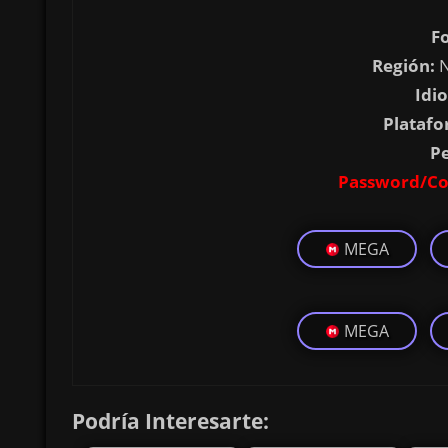
F
Región:
N
Idi
Platafo
P
Password/Co
MEGA
MEGA
Podría Interesarte: