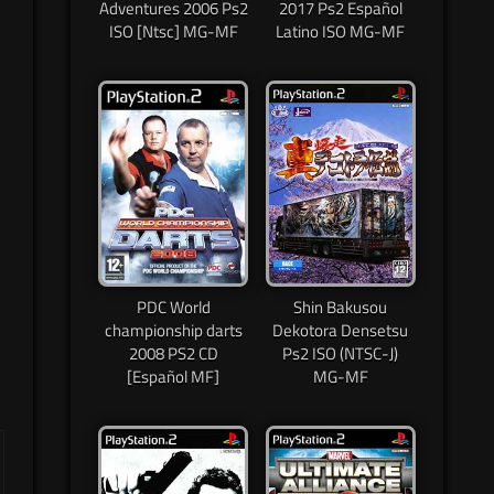
Adventures 2006 Ps2
2017 Ps2 Español
ISO [Ntsc] MG-MF
Latino ISO MG-MF
PDC World
Shin Bakusou
championship darts
Dekotora Densetsu
2008 PS2 CD
Ps2 ISO (NTSC-J)
[Español MF]
MG-MF