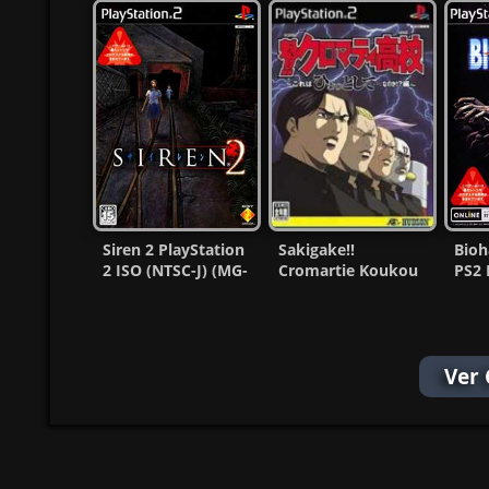
Siren 2 PlayStation
Sakigake!!
Bioh
2 ISO (NTSC-J) (MG-
Cromartie Koukou
PS2 
MF)
Kore wa Hyotto
(MG
Shite PS2 ISO
Ver