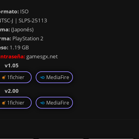
ormato:
ISO
TSC-J | SLPS-25113
oma:
(Japonés)
rma:
PlayStation 2
eso:
1.19 GB
ntraseña:
gamesgx.net
v1.05
1fichier
MediaFire
v2.00
1fichier
MediaFire