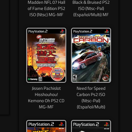
Madden NFL 07 Hall
Black & Bruised PS2
of Fame Edition PS2
ISO (Ntsc-Pal)
ISO (Ntsc) MG-MF
(Español/Multi) MF
Jissen Pachislot
Need for Speed
Hisshouhou!
Carbon Ps2 ISO
Kemono Oh PS2 CD
(Ntsc-Pal)
MG-MF
(Español/Multi)