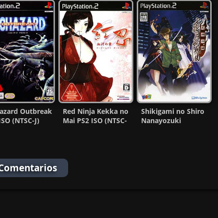
azard Outbreak
Red Ninja Kekka no
Shikigami no Shiro
ISO (NTSC-J)
Mai PS2 ISO (NTSC-
Nanayozuki
-MF)
J) (MG-MF)
Gensoukyoku Ps2
ISO MF
 Comentarios