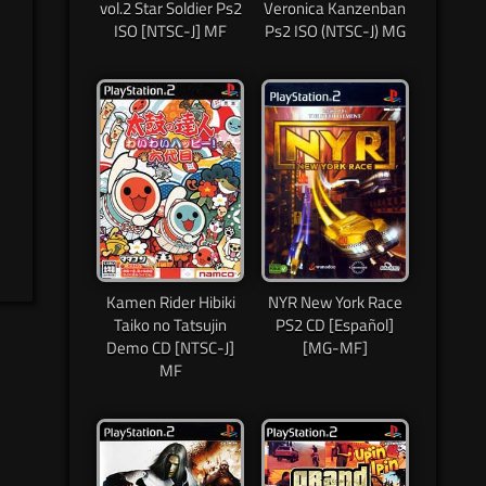
vol.2 Star Soldier Ps2
Veronica Kanzenban
ISO [NTSC-J] MF
Ps2 ISO (NTSC-J) MG
Kamen Rider Hibiki
NYR New York Race
Taiko no Tatsujin
PS2 CD [Español]
Demo CD [NTSC-J]
[MG-MF]
MF