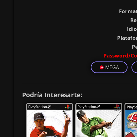
Format
Re
Idi
Platafo
P
Password/Co
MEGA
Podría Interesarte: