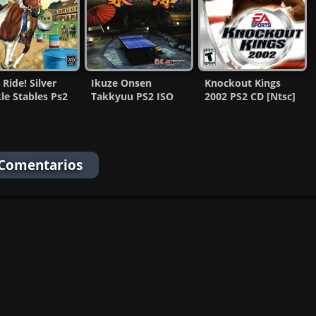
 Ride! Silver
Ikuze Onsen
Knockout Kings
le Stables Ps2
Takkyuu PS2 ISO
2002 PS2 CD [Ntsc]
[Español] [MG-
(NTSC-J) (MG-MF)
[MG-MF]
 Comentarios