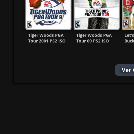
Tiger Woods PGA
Tiger Woods PGA
Let’s
Tour 2001 PS2 ISO
Tour 09 PS2 ISO
Buck
(Ntsc-Pal) (MG-MF)
(Ntsc-Pal) (MG-MF)
ISO 
MF]
Ver