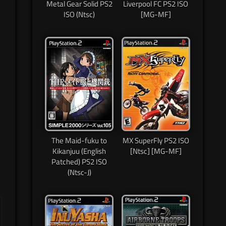
Metal Gear Solid PS2
Liverpool FC PS2 ISO
ISO (Ntsc)
[MG-MF]
The Maid-fuku to
MX SuperFly PS2 ISO
Kikanjuu (English
[Ntsc] [MG-MF]
Patched) PS2 ISO
(Ntsc-J)