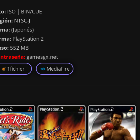
o:
ISO | BIN/CUE
gión:
NTSC-J
oma:
(Japonés)
rma:
PlayStation 2
eso:
552 MB
ntraseña:
gamesgx.net
1fichier
MediaFire