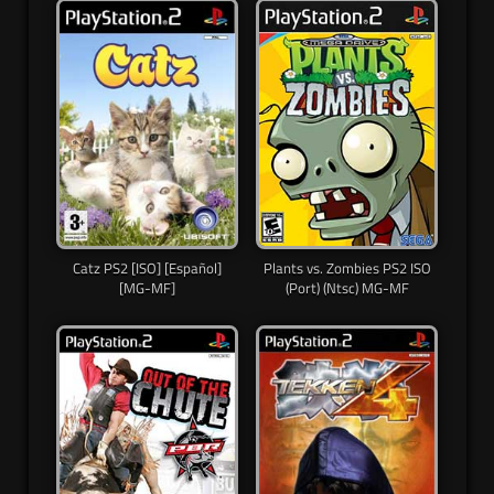
Catz PS2 [ISO] [Español]
Plants vs. Zombies PS2 ISO
[MG-MF]
(Port) (Ntsc) MG-MF