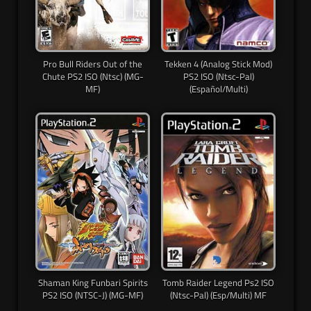
Pro Bull Riders Out of the
Tekken 4 (Analog Stick Mod)
Chute PS2 ISO (Ntsc) (MG-
PS2 ISO (Ntsc-Pal)
MF)
(Español/Multi)
Shaman King Funbari Spirits
Tomb Raider Legend Ps2 ISO
PS2 ISO (NTSC-J) (MG-MF)
(Ntsc-Pal) (Esp/Multi) MF