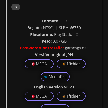
RPG
Formato:
ISO
Región:
NTSC-J | SLPM-66750
Plataforma:
PlayStation 2
Peso:
3.07 GB
Password/Contraseña:
gamesgx.net
Versión original JPN
MEGA
1fichier
MediaFire
English version v0.23
MEGA
1fichier