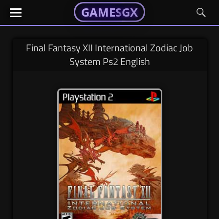
GAMESGX
GAMESGX
Skip
El
El
GAMES
GX
portal
portal
to
de
de
content
tus
tus
Final Fantasy XII International Zodiac Job
juegos
juegos
System Ps2 English
favoritos
favoritos