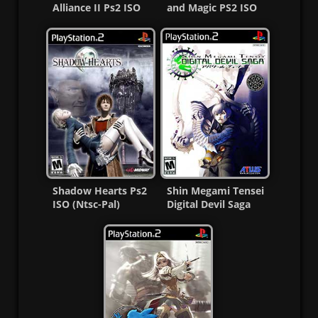
Alliance II Ps2 ISO
and Magic PS2 ISO
(Ntsc-Pal)
Ntsc-Pal [Español
(Esp/Multi)
MF]
Shadow Hearts Ps2
Shin Megami Tensei
ISO (Ntsc-Pal)
Digital Devil Saga
(Español/Multi) MG-
Ps2 ISO + Undub
MF