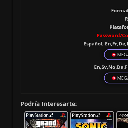
Format
R
Platafo
Password/Co
Español, En,Fr,De,
MEG
En,Sv,No,Da,Fi
MEG
Podría Interesarte: