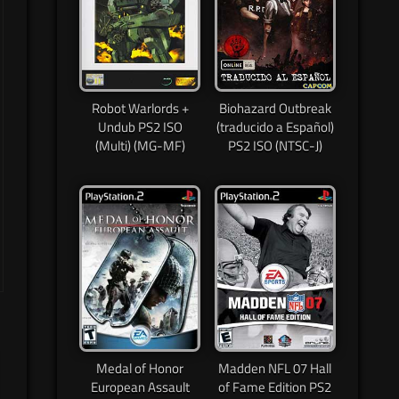
Robot Warlords +
Biohazard Outbreak
Undub PS2 ISO
(traducido a Español)
(Multi) (MG-MF)
PS2 ISO (NTSC-J)
Medal of Honor
Madden NFL 07 Hall
European Assault
of Fame Edition PS2