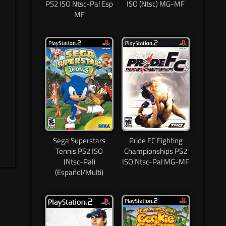
PS2 ISO Ntsc-Pal Esp
ISO (Ntsc) MG-MF
MF
Sega Superstars
Pride FC Fighting
Tennis PS2 ISO
Championships PS2
(Ntsc-Pal)
ISO Ntsc-Pal MG-MF
(Español/Multi)