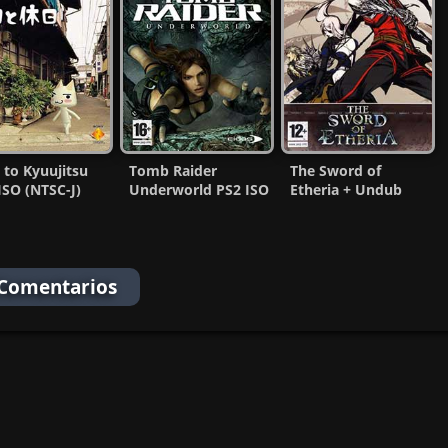
 to Kyuujitsu
Tomb Raider
The Sword of
ISO (NTSC-J)
Underworld PS2 ISO
Etheria + Undub
-MF)
Ntsc-Pal Español
PS2 ISO (Ntsc-Pal)
MG-MF
(Esp/Multi)
 Comentarios