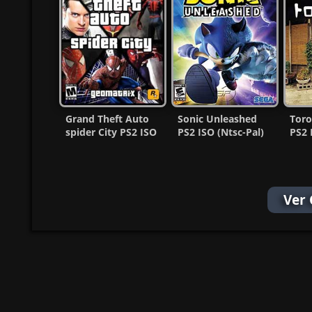
Grand Theft Auto
Sonic Unleashed
Toro
spider City PS2 ISO
PS2 ISO (Ntsc-Pal)
PS2 
(Ntsc) (MG-MF)
(Español/Multi) MF
(MG
Ver