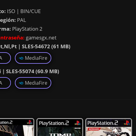
o:
ISO | BIN/CUE
egión:
PAL
rma:
PlayStation 2
ntraseña:
gamesgx.net
It,Nl,Pt | SLES-54672 (61 MB)
A
MediaFire
 | SLES-55074 (60.9 MB)
A
MediaFire