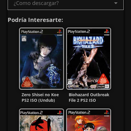
¿Como descargar?
Podría Interesarte:
Zero Shisei no Koe
Biohazard Outbreak
PS2 ISO (Undub)
File 2 PS2 ISO
(NTSC-J) MG-MF
(NTSC-J) (MG-MF)