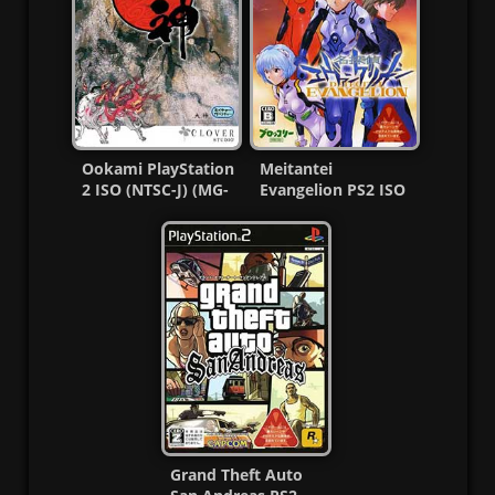
Ookami PlayStation
Meitantei
2 ISO (NTSC-J) (MG-
Evangelion PS2 ISO
MF)
(NTSC-J) (MG-MF)
Grand Theft Auto