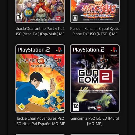
.hack//Quarantine Part 4 Ps2
Rurouni Kenshin Enjou! Kyoto
ISO (Ntsc-Pal) (Esp/Multi) MF
Rinne Ps2 ISO [NTSC-J] MF
Jackie Chan Adventures Ps2
Guncom 2 PS2 ISO CD [Multi]
ISO Ntsc-Pal Español MG-MF
[MG-MF]