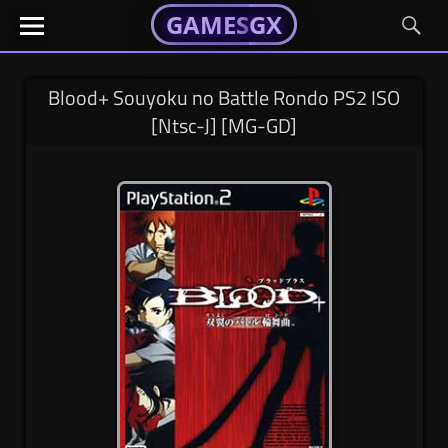
GAMESGX
GAMESGX
Skip
El
El
GAMES
GX
portal
portal
to
de
de
content
tus
tus
Blood+ Souyoku no Battle Rondo PS2 ISO
juegos
juegos
[Ntsc-J] [MG-GD]
favoritos
favoritos