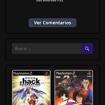
San Andreas PS2
ISO (NTSC-J) (MG-
MF)
Ver Comentarios