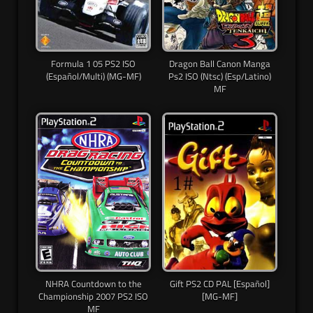
Formula 1 05 PS2 ISO
Dragon Ball Canon Manga
(Español/Multi) (MG-MF)
Ps2 ISO (Ntsc) (Esp/Latino)
MF
NHRA Countdown to the
Gift PS2 CD PAL [Español]
Championship 2007 PS2 ISO
[MG-MF]
MF