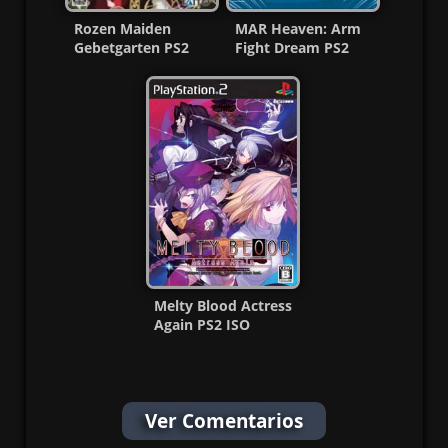
Rozen Maiden
MAR Heaven: Arm
Gebetgarten PS2
Fight Dream PS2
ISO (NTSC-J) (MG-
ISO [NTSC-J] MG-MF
MF)
Melty Blood Actress
Again PS2 ISO
[NTSC-J] [MG-GD]
Ver Comentarios