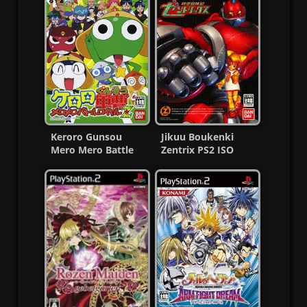
Keroro Gunsou
Jikuu Boukenki
Mero Mero Battle
Zentrix PS2 ISO
Royale Z PS2 ISO MF
(NTSC-J) (MG-MF)