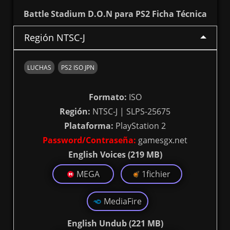
Battle Stadium D.O.N para PS2 Ficha Técnica
Región NTSC-J
LUCHAS
PS2 ISO JPN
Formato:
ISO
Región:
NTSC-J | SLPS-25675
Plataforma:
PlayStation 2
Password/Contraseña:
gamesgx.net
English Voices (219 MB)
MEGA
1fichier
MediaFire
English Undub (221 MB)