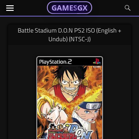
GAMESGX
GAMESGX
Skip
El
El
GAMES
GX
portal
portal
to
de
de
content
tus
tus
Battle Stadium D.O.N PS2 ISO (English +
juegos
juegos
Undub) (NTSC-J)
favoritos
favoritos