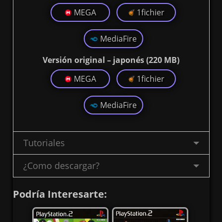
MEGA
1fichier
MediaFire
Versión original – japonés (220 MB)
MEGA
1fichier
MediaFire
Tutoriales
¿Como descargar?
Podría Interesarte: