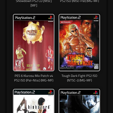
Showdown PS2 CD [Ntsc]
PS2 ISO (Ntsc-Pal) (MG-MF)
[MF]
PES 6 Klurosu Mix Patch v4
Tough Dark Fight PS2 ISO
PS2 ISO (Pal-Ntsc) (MG-MF)
(NTSC-J) (MG-MF)