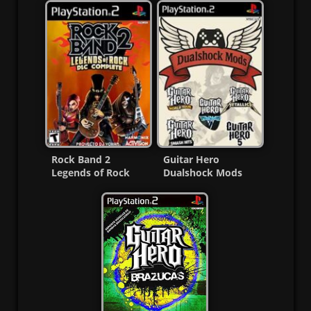
Rock Band 2
Guitar Hero
Legends of Rock
Dualshock Mods
DLC Complete PS2
PS2 ISO (Ntsc) (MG-
ISO MF
MF)