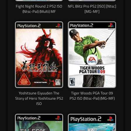
Fight Night Round 2 PS2 ISO
NFL Blitz Pro PS2 [ISO] [Ntsc]
(Ntsc-Pal) (Multi) MF
[MG-MF]
Yoshitsune Eiyuuden The
Tiger Woods PGA Tour 09
Story of Hero Yoshitsune PS2
PS2 ISO (Ntsc-Pal) (MG-MF)
ISO