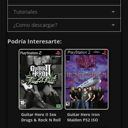
Tutoriales
¿Como descargar?
Podría Interesarte:
Guitar Hero II Sex
Guitar Hero Iron
Drugs & Rock N Roll
Maiden PS2 ISO
PS2 ISO (Ntsc) MF
(Ntsc) (MG-MF)