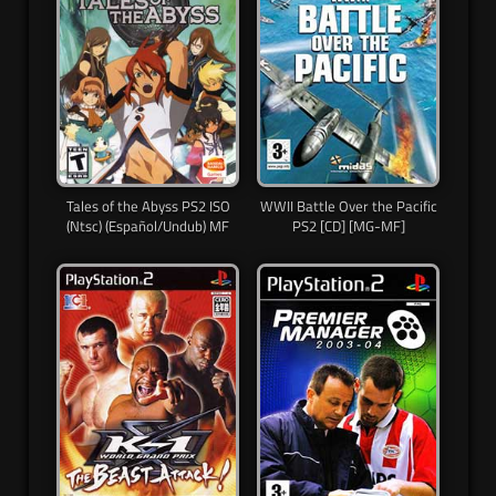
Tales of the Abyss PS2 ISO
WWII Battle Over the Pacific
(Ntsc) (Español/Undub) MF
PS2 [CD] [MG-MF]