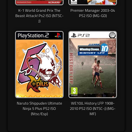
K-1 World Grand Prix The
Premier Manager 2003-04
Beast Attack! Ps2 ISO (NTSC-
PS2 ISO (MG-GD)
J)
Naruto Shippuden Ultimate
WE10JL History LFP 1908-
Ninja 5 Plus PS2 ISO
2010 PS2 ISO (NTSC-J) (MG-
(Ntsc/Esp)
MF)