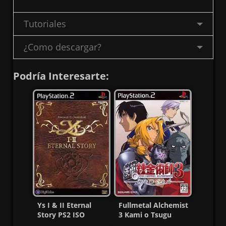
Tutoriales
¿Como descargar?
Podría Interesarte:
Ys I & II Eternal
Fullmetal Alchemist
Story PS2 ISO
3 Kami o Tsugu
[NTSC-J] [MG-MF]
Shoujo (English