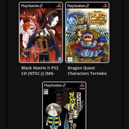
Patched) PS2
Black Matrix II PS2
Dragon Quest
CD [NTSC-J] [MG-
Characters Torneko
MF]
no Daibōken 3 Ps2
MF