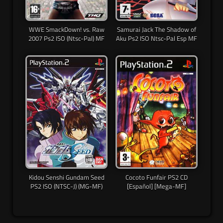
WWE SmackDown! vs. Raw
Samurai Jack The Shadow of
2007 Ps2 ISO (Ntsc-Pal) MF
Aku Ps2 ISO Ntsc-Pal Esp MF
Kidou Senshi Gundam Seed
Cocoto Funfair PS2 CD
PS2 ISO (NTSC-J) (MG-MF)
[Español] [Mega-MF]