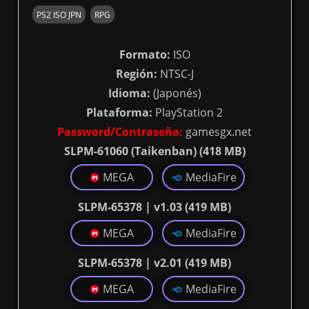
PS2 ISO JPN
RPG
Formato:
ISO
Región:
NTSC-J
Idioma:
(Japonés)
Plataforma:
PlayStation 2
Password/Contraseña:
gamesgx.net
SLPM-61060 (Taikenban) (418 MB)
MEGA
MediaFire
SLPM-65378 | v1.03 (419 MB)
MEGA
MediaFire
SLPM-65378 | v2.01 (419 MB)
MEGA
MediaFire