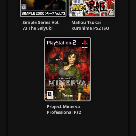
Simple Series Vol.
Mahou Tsukai
73 The Saiyuki
Kurohime PS2 ISO
Saruden Ps2 CD MG-
(NTSC-J) (MG-MF)
MF
Project Minerva
Professional Ps2
ISO (Ntsc-Pal)
(Multi)