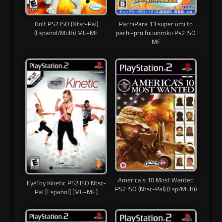
Bolt PS2 ISO (Ntsc-Pal)
PachiPara 13 super umi to
(Español/Multi) MG-MF
pachi-pro fuuunroku Ps2 ISO
MF
America’s 10 Most Wanted
EyeToy Kinetic PS2 ISO Ntsc-
PS2 ISO (Ntsc-Pal) (Esp/Multi)
Pal [Español] [MG-MF]