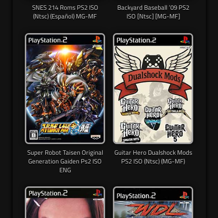
SNES 214 Roms PS2 ISO
Backyard Baseball ’09 PS2
(Ntsc) (Español) MG-MF
ISO [Ntsc] [MG-MF]
Super Robot Taisen Original
Guitar Hero Dualshock Mods
Generation Gaiden Ps2 ISO
PS2 ISO (Ntsc) (MG-MF)
ENG