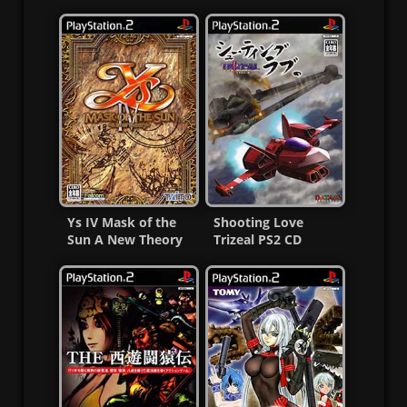
Ys IV Mask of the
Shooting Love
Sun A New Theory
Trizeal PS2 CD
PS2 ISO [NTSC-J] MF
[NTSC-J] [Mega-MF]