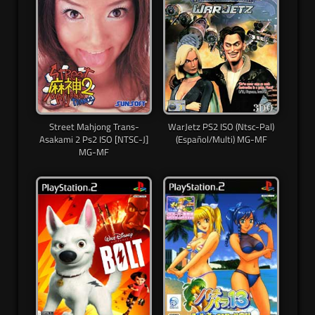
Street Mahjong Trans-
WarJetz PS2 ISO (Ntsc-Pal)
Asakami 2 Ps2 ISO [NTSC-J]
(Español/Multi) MG-MF
MG-MF