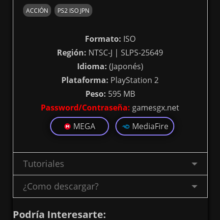
ACCIÓN
PS2 ISO JPN
Formato:
ISO
Región:
NTSC-J | SLPS-25649
Idioma:
(Japonés)
Plataforma:
PlayStation 2
Peso:
595 MB
Password/Contraseña:
gamesgx.net
MEGA
MediaFire
Tutoriales
¿Como descargar?
Podría Interesarte: