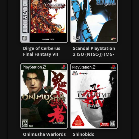
Dirge of Cerberus
Scandal PlayStation
Final Fantasy VII
2 ISO (NTSC-J) (MG-
International PS2
MF)
ISO
Onimusha Warlords
Shinobido