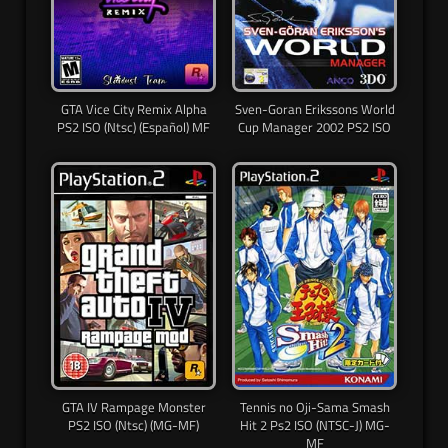
GTA Vice City Remix Alpha
Sven-Goran Erikssons World
PS2 ISO (Ntsc) (Español) MF
Cup Manager 2002 PS2 ISO
GTA IV Rampage Monster
Tennis no Oji-Sama Smash
PS2 ISO (Ntsc) (MG-MF)
Hit 2 Ps2 ISO (NTSC-J) MG-
MF