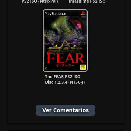
PS2 ISO (Ntsc-Pal)
Imashime PS2 ISO
(Multi) MG-MF
(NTSC-J) (MG-MF)
The FEAR PS2 ISO
Disc 1,2,3,4 (NTSC-J)
(MG-MF)
Ver Comentarios