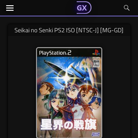
GAMESGX
GAMESGX
Skip
El
El
GAMES
GX
portal
portal
to
de
de
content
tus
tus
Seikai no Senki PS2 ISO [NTSC-J] [MG-GD]
juegos
juegos
favoritos
favoritos