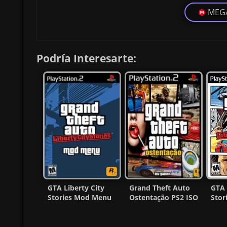
MEG
Podría Interesarte:
GTA Liberty City
Grand Theft Auto
GTA 
Stories Mod Menu
Ostentação PS2 ISO
Stor
PS2 ISO (Ntsc) (MG-
(Ntsc) (MG-MF)
(Nts
MF)
(Esp