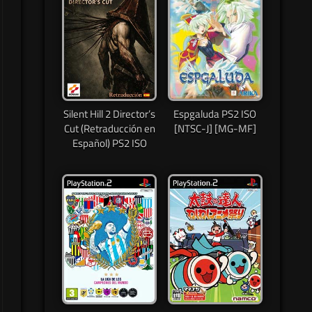
Silent Hill 2 Director’s
Espgaluda PS2 ISO
Cut (Retraducción en
[NTSC-J] [MG-MF]
Español) PS2 ISO