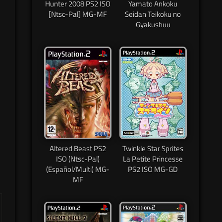
Hunter 2008 PS2 ISO
Yamato Ankoku
[Ntsc-Pal] MG-MF
Seidan Teikoku no
Gyakushuu
Altered Beast PS2
Twinkle Star Sprites
ISO (Ntsc-Pal)
La Petite Princesse
(Español/Multi) MG-
PS2 ISO MG-GD
MF