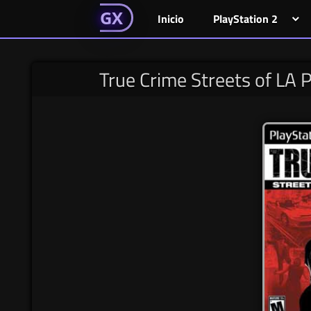
GAMESGX
Skip
El
El
GAMES
GX
Inicio
PlayStation 2
portal
portal
to
de
de
content
tus
tus
True Crime Streets of LA 
juegos
juegos
favoritos
favoritos