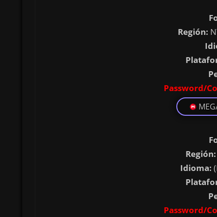
F
Región:
N
Id
Platafo
P
Password/Co
MEG
F
Región:
Idioma:
(
Platafo
P
Password/Co