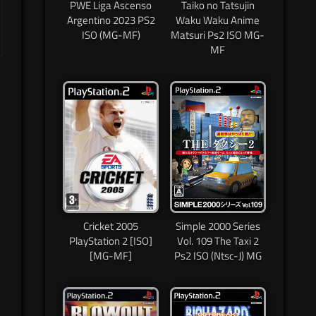
PWE Liga Ascenso
Taiko no Tatsujin
Argentino 2023 PS2
Waku Waku Anime
ISO (MG-MF)
Matsuri Ps2 ISO MG-
MF
Cricket 2005
Simple 2000 Series
PlayStation 2 [ISO]
Vol. 109 The Taxi 2
[MG-MF]
Ps2 ISO (Ntsc-J) MG