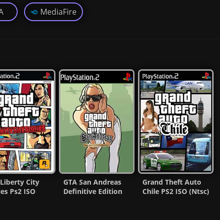
A
MediaFire
Liberty City
GTA San Andreas
Grand Theft Auto
ies Ps2 ISO
Definitive Edition
Chile PS2 ISO (Ntsc)
c-Pal)
Ps2 ISO (Ntsc)
(MG-MF)
añol/Multi)
(Esp/Multi)