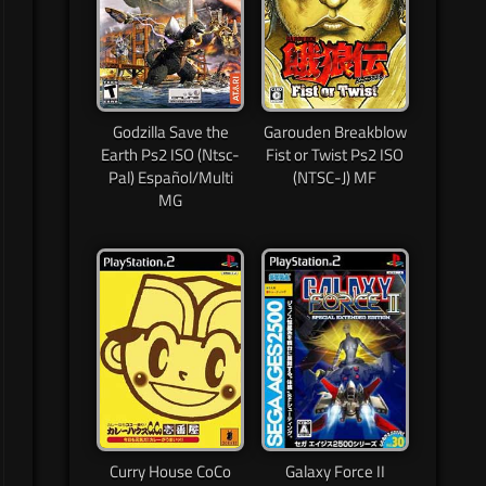
Godzilla Save the
Garouden Breakblow
Earth Ps2 ISO (Ntsc-
Fist or Twist Ps2 ISO
Pal) Español/Multi
(NTSC-J) MF
MG
Curry House CoCo
Galaxy Force II