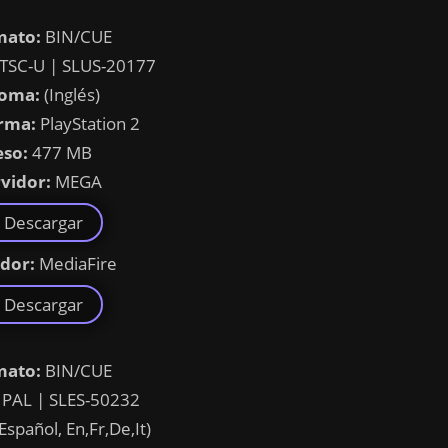
mato:
BIN/CUE
TSC-U | SLUS-20177
ioma:
(Inglés)
rma:
PlayStation 2
eso:
477 MB
vidor:
MEGA
Descargar
idor:
MediaFire
Descargar
mato:
BIN/CUE
PAL | SLES-50232
Español, En,Fr,De,It)