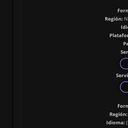
For
Región:
N
Id
Platafo
P
Ser
Serv
For
Región:
Idioma:
(