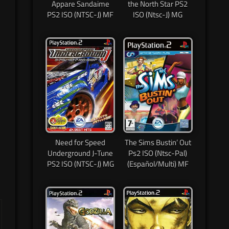
Appare Sandaime
the North Star PS2
PS2 ISO (NTSC-J) MF
ISO (Ntsc-J) MG
Need for Speed
The Sims Bustin’ Out
Underground J-Tune
Ps2 ISO (Ntsc-Pal)
PS2 ISO (NTSC-J) MG
(Español/Multi) MF