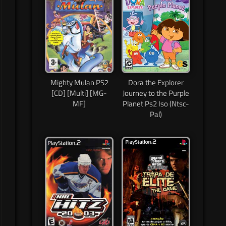
Mighty Mulan PS2
Dora the Explorer
[CD] [Multi] [MG-
Journey to the Purple
MF]
Planet Ps2 Iso (Ntsc-
Pal)