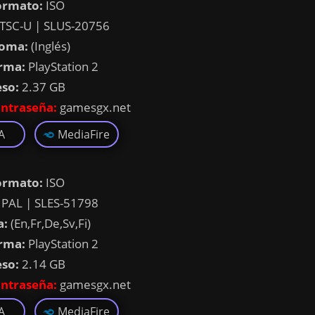
ormato:
ISO
TSC-U | SLUS-20756
ioma:
(Inglés)
rma:
PlayStation 2
eso:
2.37 GB
ntraseña:
gamesgx.net
A
MediaFire
ormato:
ISO
PAL | SLES-51798
a:
(En,Fr,De,Sv,Fi)
rma:
PlayStation 2
eso:
2.14 GB
ntraseña:
gamesgx.net
A
MediaFire