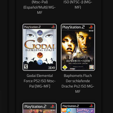
(Ntsc-Pal)
ISO (NTSC-J) (MG-
(Español/Multi) MG-
MF)
MF
.
Godai Elemental
Baphomets Fluch
Force PS2 ISO Ntsc-
Der schlafende
Pal [MG-MF]
Drache Ps2 ISO MG-
MF