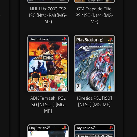
NHL Hitz 2003 PS2
GTA Tropa de Elite
ISO (Ntsc-Pal) (MG-
PS2 ISO (Ntsc) (MG-
MF)
MF)
ADK Tamashii PS2
Kinetica PS2 [ISO]
ISO [NTSC-J] [MG-
[NTSC] [MG-MF]
MF]