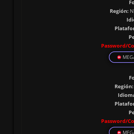
F
Región:
N
Id
Platafo
P
Password/Co
MEG
F
Región:
Idiom
Platafo
P
Password/Co
MEG