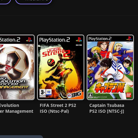
Evolution
FIFA Street 2 PS2
Captain Tsubasa
cer Management
ISO (Ntsc-Pal)
PS2 ISO [NTSC-J]
ISO (Ntsc-Pal)
(Español/Multi) MG-
[MG-MF]
MF