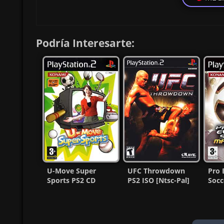
Podría Interesarte:
U-Move Super
UFC Throwdown
Pro 
Sports PS2 CD
PS2 ISO [Ntsc-Pal]
Soc
[Español] [MG-MF]
[MG-MF]
PS2 
Esp