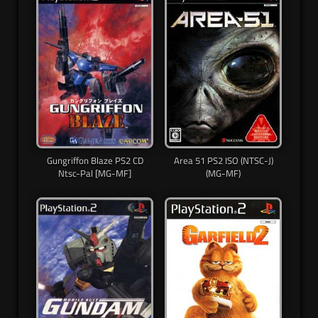
Gungriffon Blaze PS2 CD
Area 51 PS2 ISO (NTSC-J)
Ntsc-Pal [MG-MF]
(MG-MF)