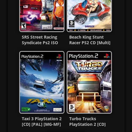
SRS Street Racing
Beach King Stunt
Syndicate Ps2 ISO
Racer PS2 CD [Multi]
(Ntsc-Pal)
[MG-MF]
(Esp/Multi)
Taxi 3 PlayStation 2
Turbo Trucks
[CD] [PAL] [MG-MF]
PlayStation 2 [CD]
[PAL] [MG-MF]