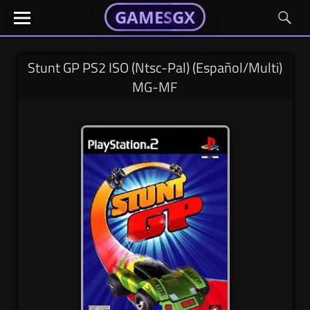
GAMESGX
GAMESGX
Skip
El
El
GAMES
GX
portal
portal
to
de
de
content
tus
tus
Stunt GP PS2 ISO (Ntsc-Pal) (Español/Multi)
juegos
juegos
MG-MF
favoritos
favoritos