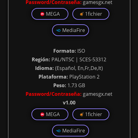
Password/Contraseña:
gamesgx.net
MEGA
1fichier
MediaFire
Formato:
ISO
Región:
PAL/NTSC | SCES-53312
Idioma:
(Español, En,Fr,De,It)
Plataforma:
PlayStation 2
Peso:
1.73 GB
Password/Contraseña:
gamesgx.net
v1.00
MEGA
1fichier
MediaFire