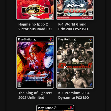
Hajime no Ippo 2
K-1 World Grand
Victorious Road Ps2
Prix 2003 PS2 ISO
ISO (NTSC-J) MF
(NTSC-J) (MG-MF)
The King of Fighters
K-1 Premium 2004
2002 Unlimited
Dynamite PS2 ISO
Match Ps2 ISO Ntsc
[NTSC-J] [MG-MF]
MF