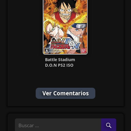
Battle Stadium
D.O.N PS2 ISO
(English + Undub)
(NTSC-J)
Ver Comentarios