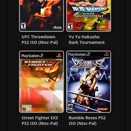
UFC Throwdown
Yu Yu Hakusho
PS2 ISO [Ntsc-Pal]
Dark Tournament
[MG-MF]
PS2 ISO Ntsc-Pal
Esp MF
Street Fighter EX3
Rumble Roses PS2
PS2 ISO (Ntsc-Pal)
ISO (Ntsc-Pal)
(MG-MF)
(Español/Multi) MG-