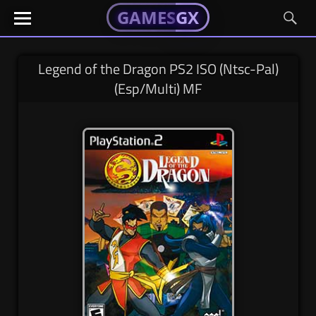
GAMESGX
GAMESGX
Skip
El
El
GAMES
GX
portal
portal
to
de
de
content
tus
tus
Legend of the Dragon PS2 ISO (Ntsc-Pal)
juegos
juegos
(Esp/Multi) MF
favoritos
favoritos