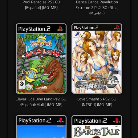
Pool Paradise PS2 CD
Dance Dance Revolution
[Español] [MG-MF]
Extreme 2 Ps2 ISO (Ntsc)
(MG-MF)
Clever Kids Dino Land Ps2 ISO
Love Smash! 5 PS2 ISO
(Español/Multi) (MG-MF)
(NTSC-J) (MG-MF)