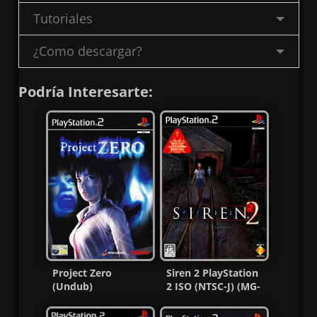
Tutoriales
¿Como descargar?
Podría Interesarte:
Project Zero
Siren 2 PlayStation
(Undub)
2 ISO (NTSC-J) (MG-
Widescreen + Fixes
MF)
PS2 ISO (Esp/Multi)