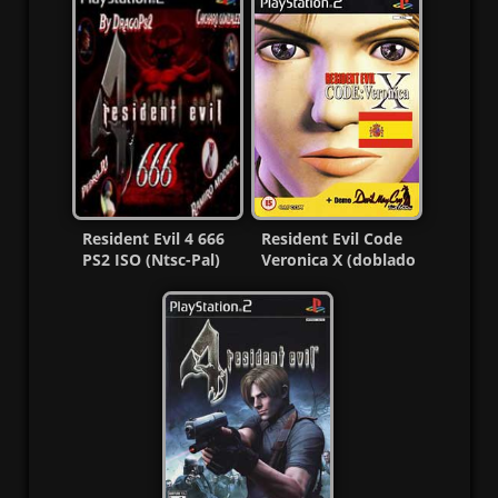
Resident Evil 4 666
Resident Evil Code
PS2 ISO (Ntsc-Pal)
Veronica X (doblado
(Español/Multi) MF
al castellano) Ps2
Iso