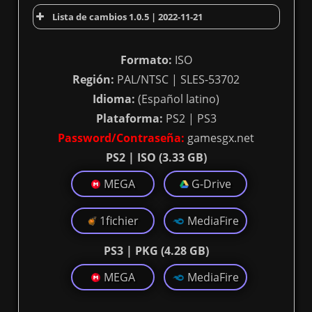
Lista de cambios 1.0.5 | 2022-11-21
Formato:
ISO
Región:
PAL/NTSC | SLES-53702
Idioma:
(Español latino)
Plataforma:
PS2 | PS3
Password/Contraseña:
gamesgx.net
PS2 | ISO (3.33 GB)
MEGA
G-Drive
1fichier
MediaFire
PS3 | PKG (4.28 GB)
MEGA
MediaFire