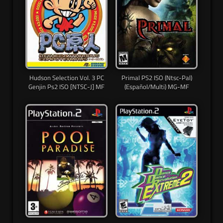
Hudson Selection Vol. 3 PC
Primal PS2 ISO (Ntsc-Pal)
Genjin Ps2 ISO [NTSC-J] MF
(Español/Multi) MG-MF