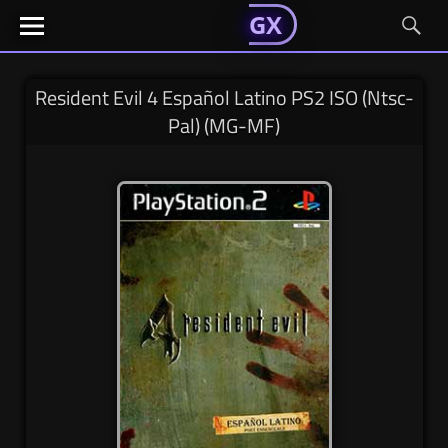
GAMESGX
GAMESGX
Skip
El
El
GAMES
GX
portal
portal
to
de
de
content
tus
tus
Resident Evil 4 Español Latino PS2 ISO (Ntsc-
juegos
juegos
Pal) (MG-MF)
favoritos
favoritos