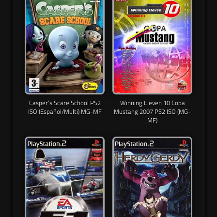
Casper’s Scare School PS2
Winning Eleven 10 Copa
ISO (Español/Multi) MG-MF
Mustang 2007 PS2 ISO (MG-
MF)