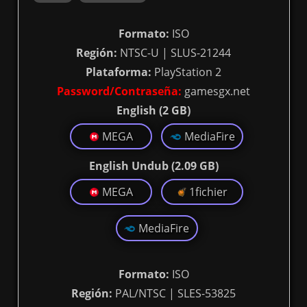
Formato:
ISO
Región:
NTSC-U | SLUS-21244
Plataforma:
PlayStation 2
Password/Contraseña:
gamesgx.net
English (2 GB)
MEGA
MediaFire
English Undub (2.09 GB)
MEGA
1fichier
MediaFire
Formato:
ISO
Región:
PAL/NTSC | SLES-53825