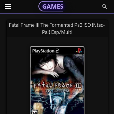
GAMESGX
GAMESGX
Skip
El
El
GAMES
GX
portal
portal
to
de
de
content
tus
tus
Fatal Frame III The Tormented Ps2 ISO (Ntsc-
juegos
juegos
Pal) Esp/Multi
favoritos
favoritos