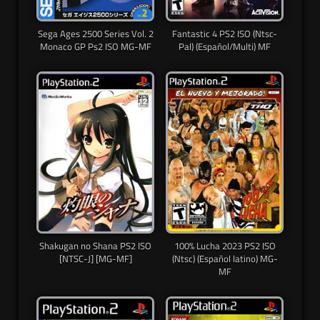
Sega Ages 2500 Series Vol. 2
Fantastic 4 PS2 ISO (Ntsc-
Monaco GP Ps2 ISO MG-MF
Pal) (Español/Multi) MF
Shakugan no Shana PS2 ISO
100% Lucha 2023 PS2 ISO
[NTSC-J] [MG-MF]
(Ntsc) (Español latino) MG-
MF