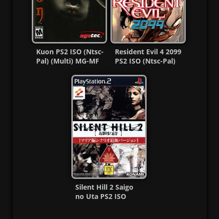
Kuon PS2 ISO (Ntsc-
Resident Evil 4 2099
Pal) (Multi) MG-MF
PS2 ISO (Ntsc-Pal)
(Español/Multi) MF
Silent Hill 2 Saigo
no Uta PS2 ISO
(NTSC-J) (MG-MF)