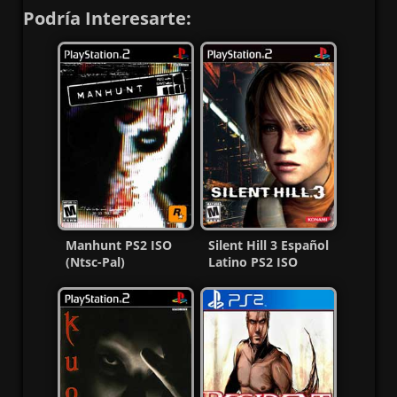
Podría Interesarte:
Manhunt PS2 ISO
Silent Hill 3 Español
(Ntsc-Pal)
Latino PS2 ISO
(Español/Multi) MG-
(Ntsc) (MG-MF)
MF