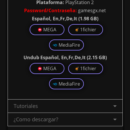
Plataforma:
PlayStation 2
Password/Contraseña:
gamesgx.net
Español, En,Fr,De,It (1.98 GB)
MEGA
1fichier
MediaFire
Undub Español, En,Fr,De,It (2.15 GB)
MEGA
1fichier
MediaFire
Tutoriales
¿Como descargar?