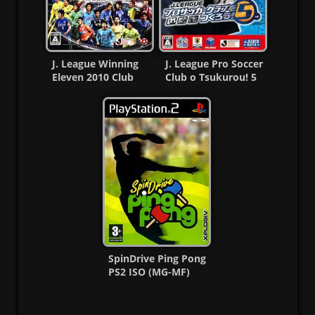
J. League Winning
J. League Pro Soccer
Eleven 2010 Club
Club o Tsukurou! 5
Championship Ps2
PS2 ISO (NTSC-J)
ISO
SpinDrive Ping Pong
PS2 ISO (MG-MF)