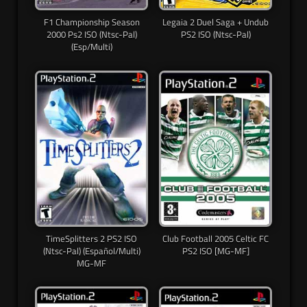
F1 Championship Season
Legaia 2 Duel Saga + Undub
2000 Ps2 ISO (Ntsc-Pal)
PS2 ISO (Ntsc-Pal)
(Esp/Multi)
TimeSplitters 2 PS2 ISO
Club Football 2005 Celtic FC
(Ntsc-Pal) (Español/Multi)
PS2 ISO [MG-MF]
MG-MF