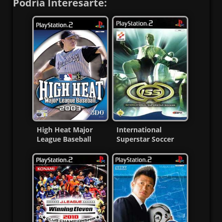
Podría Interesarte:
High Heat Major
International
League Baseball
Superstar Soccer
2003 PS2 CD [MG-
PS2 CD [Español]
MF]
MG-MF