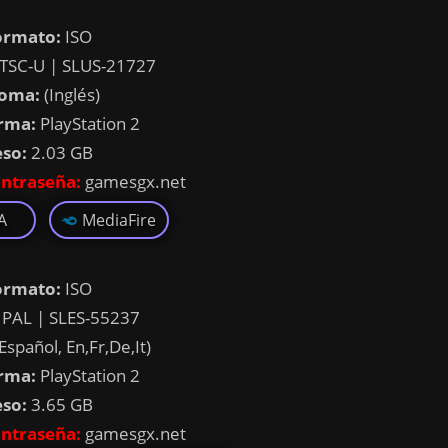
ormato:
ISO
TSC-U | SLUS-21727
ioma:
(Inglés)
rma:
PlayStation 2
eso:
2.03 GB
ntraseña:
gamesgx.net
A
MediaFire
ormato:
ISO
PAL | SLES-55237
Español, En,Fr,De,It)
rma:
PlayStation 2
eso:
3.65 GB
ntraseña:
gamesgx.net