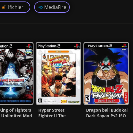
1fichier
MediaFire
King of Fighters
Hyper Street
Dragon ball Budokai
 Unlimited Mod
Fighter II The
Dark Sayan Ps2 ISO
ISO (NTSC-J)
Anniversary Edition
(Ntsc) MG-MF
(AI Nerf) PS2