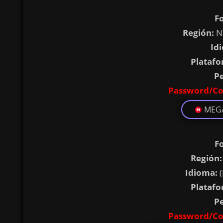
F
Región:
N
Id
Platafo
P
Password/Co
MEG
F
Región:
Idioma:
(
Platafo
P
Password/Co