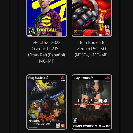
eFootball 2022
Jikuu Boukenki
Crymax Ps2 ISO
Zentrix PS2 ISO
(Ntsc-Pal) (Español)
(NTSC-J) (MG-MF)
MG-MF