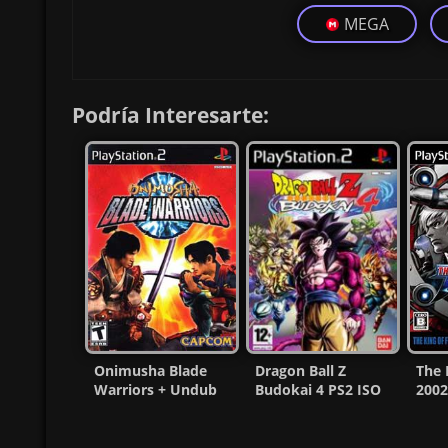
MEGA
Podría Interesarte:
Onimusha Blade
Dragon Ball Z
The 
Warriors + Undub
Budokai 4 PS2 ISO
2002
PS2 ISO (Ntsc-Pal)
(Español/Multi)
PS2 
(MG-MF)