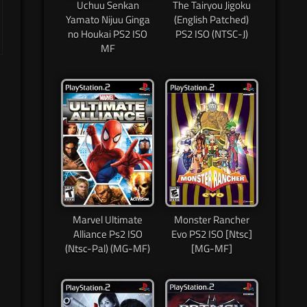
Uchuu Senkan
The Tairyou Jigoku
Yamato Nijuu Ginga
(English Patched)
no Houkai PS2 ISO
PS2 ISO (NTSC-J)
MF
Marvel Ultimate
Monster Rancher
Alliance Ps2 ISO
Evo PS2 ISO [Ntsc]
(Ntsc-Pal) (MG-MF)
[MG-MF]