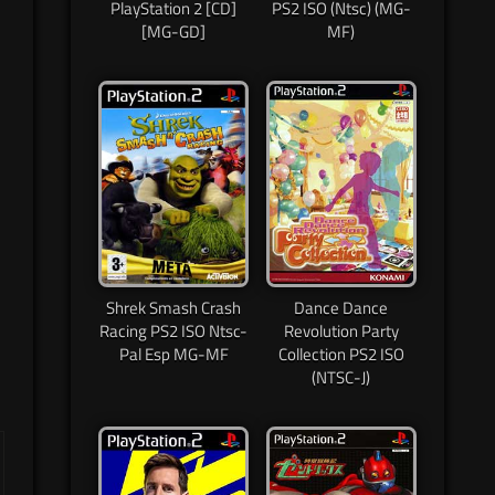
PlayStation 2 [CD]
PS2 ISO (Ntsc) (MG-
[MG-GD]
MF)
Shrek Smash Crash
Dance Dance
Racing PS2 ISO Ntsc-
Revolution Party
Pal Esp MG-MF
Collection PS2 ISO
(NTSC-J)