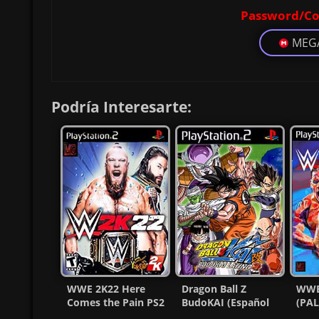
Password/Co
MEG
Podría Interesarte:
WWE 2K22 Here
Dragon Ball Z
WWE
Comes the Pain PS2
BudoKAI (Español
(PAL
ISO (Ntsc) (MG-MF)
latino) Ps2 ISO