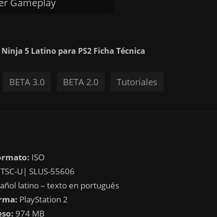
er Gameplay
Ninja 5 Latino para PS2 Ficha Técnica
BETA 3.0
BETA 2.0
Tutoriales
ormato:
ISO
TSC-U| SLUS-55606
ñol latino – texto en portugués
rma:
PlayStation 2
eso:
974 MB