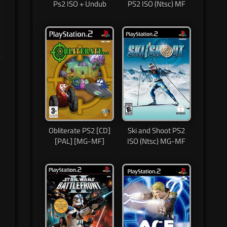
Ps2 ISO + Undub
PS2 ISO (Ntsc) MF
Obliterate PS2 [CD]
Ski and Shoot PS2
[PAL] [MG-MF]
ISO (Ntsc) MG-MF