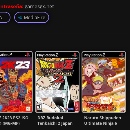
ntraseña:
gamesgx.net
A
MediaFire
 2K23 PS2 ISO
DBZ Budokai
Naruto Shippuden
) (MG-MF)
Tenkaichi 2 Japan
Ultimate Ninja 6
BGM Extra (Mod)
PS2 ISO (Ntsc) MF