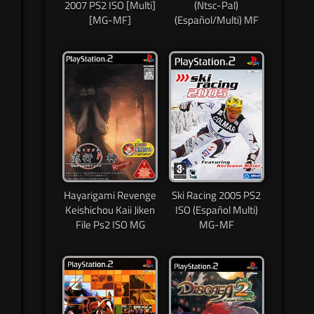
2007 PS2 ISO [Multi]
(Ntsc-Pal)
[MG-MF]
(Español/Multi) MF
Hayarigami Revenge
Ski Racing 2005 PS2
Keishichou Kaii Jiken
ISO (Español Multi)
File Ps2 ISO MG
MG-MF