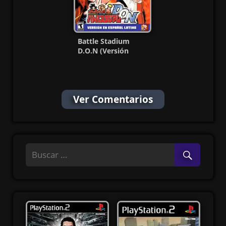
Battle Stadium
D.O.N (Versión
Latino) PS2 ISO
(NTSC-J) MF
Ver Comentarios