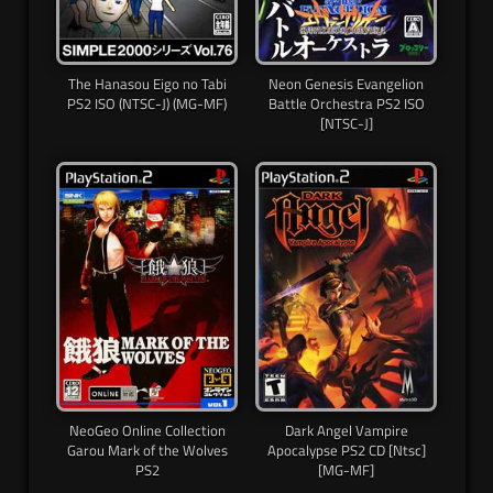
The Hanasou Eigo no Tabi
Neon Genesis Evangelion
PS2 ISO (NTSC-J) (MG-MF)
Battle Orchestra PS2 ISO
[NTSC-J]
NeoGeo Online Collection
Dark Angel Vampire
Garou Mark of the Wolves
Apocalypse PS2 CD [Ntsc]
PS2
[MG-MF]