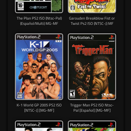
The Plan PS2 ISO (Ntsc-Pal)
Garouden Breakblow Fist or
(Español/Multi) MG-MF
Twist Ps2 ISO (NTSC-J) MF
Trigger Man PS2 ISO Ntsc-
K-1 World GP 2005 PS2 ISO
Pal [Español] [MG-MF]
[NTSC-J] [MG-MF]