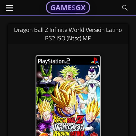
GAMESGX
GAMESGX
Skip
El
El
GAMES
GX
portal
portal
to
de
de
content
tus
tus
Dragon Ball Z Infinite World Versión Latino
juegos
juegos
PS2 ISO (Ntsc) MF
favoritos
favoritos