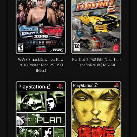
WWE SmackDown vs. Raw
FlatOut 2 PS2 ISO (Ntsc-Pal)
2010 Roster Mod PS2 ISO
(Español/Multi) MG-MF
(Ntsc)