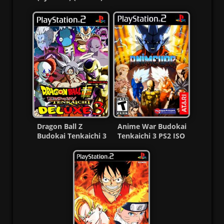
Latino PS2 ISO
(Ntsc) MF
Dragon Ball Z
Anime War Budokai
Budokai Tenkaichi 3
Tenkaichi 3 PS2 ISO
Super Deluxe Ps2
(Ntsc) (Español) MF
ISO mf