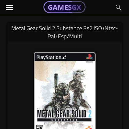
GAMESGX
GAMESGX
Skip
El
El
GAMES
GX
portal
portal
to
de
de
content
tus
tus
Metal Gear Solid 2 Substance Ps2 ISO (Ntsc-
juegos
juegos
Pal) Esp/Multi
favoritos
favoritos