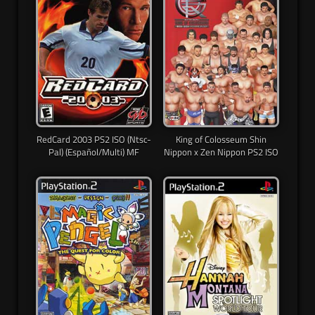
RedCard 2003 PS2 ISO (Ntsc-
King of Colosseum Shin
Pal) (Español/Multi) MF
Nippon x Zen Nippon PS2 ISO