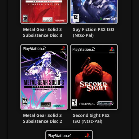
Metal Gear Solid 3
Spy Fiction PS2 ISO
Subsistence Disc 3
(Ntsc-Pal)
Ps2 ISO Ntsc-Pal
(Español/Multi) MG-
Esp
MF
Metal Gear Solid 3
Second Sight PS2
Subsistence Disc 2
ISO (Ntsc-Pal)
PS2 ISO Ntsc-Pal
(Español/Multi) MG-
Esp
MF