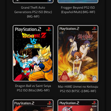
Grand Theft Auto
Frogger Beyond PS2 ISO
Generations PS2 ISO (Ntsc)
(Español/Multi) (MG-MF)
(MG-MF)
Dragon Ball vs Saint Seiya
Mai-HiME Unmei no Keitouju
PS2 ISO (Ntsc) (MG-MF)
PS2 ISO (NTSC-J) (MG-MF)