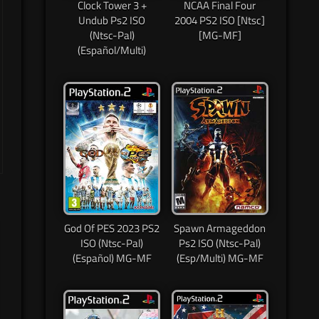
Clock Tower 3 +
NCAA Final Four
Undub Ps2 ISO
2004 PS2 ISO [Ntsc]
(Ntsc-Pal)
[MG-MF]
(Español/Multi)
God Of PES 2023 PS2
Spawn Armageddon
ISO (Ntsc-Pal)
Ps2 ISO (Ntsc-Pal)
(Español) MG-MF
(Esp/Multi) MG-MF