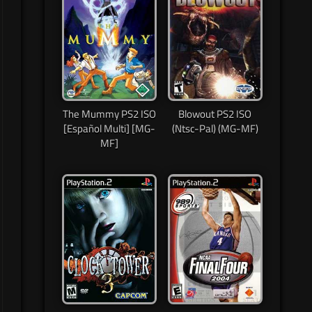
The Mummy PS2 ISO
Blowout PS2 ISO
[Español Multi] [MG-
(Ntsc-Pal) (MG-MF)
MF]