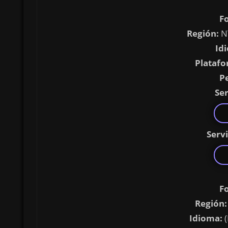
F
Región:
N
Id
Platafo
P
Ser
Serv
F
Región:
Idioma:
(