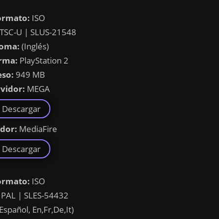
ormato:
ISO
TSC-U | SLUS-21548
ioma:
(Inglés)
rma:
PlayStation 2
eso:
949 MB
vidor:
MEGA
Descargar
idor:
MediaFire
Descargar
ormato:
ISO
PAL | SLES-54432
Español, En,Fr,De,It)