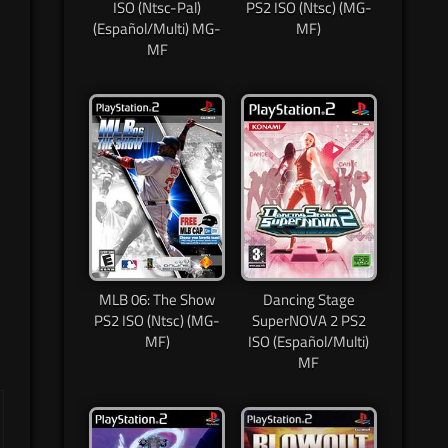
ISO (Ntsc-Pal)
PS2 ISO (Ntsc) (MG-
(Español/Multi) MG-
MF)
MF
MLB 06: The Show
Dancing Stage
PS2 ISO (Ntsc) (MG-
SuperNOVA 2 PS2
MF)
ISO (Español/Multi)
MF