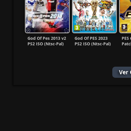
Contras
God Of Pes 2013 v2
God Of PES 2023
PES 
Senh
PS2 ISO (Ntsc-Pal)
PS2 ISO (Ntsc-Pal)
Patc
(MG-MF)
(Español) MG-MF
(Esp
Passwo
Ver