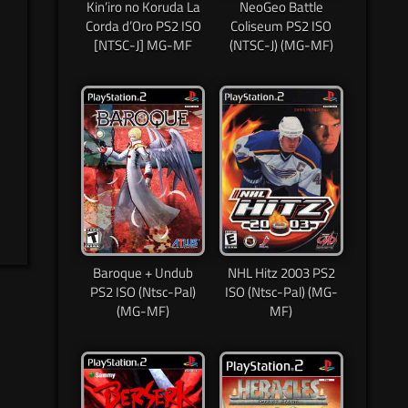
Kin’iro no Koruda La
NeoGeo Battle
Corda d’Oro PS2 ISO
Coliseum PS2 ISO
[NTSC-J] MG-MF
(NTSC-J) (MG-MF)
Baroque + Undub
NHL Hitz 2003 PS2
PS2 ISO (Ntsc-Pal)
ISO (Ntsc-Pal) (MG-
(MG-MF)
MF)