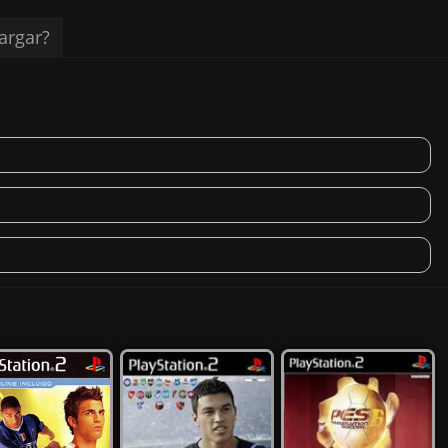
argar?
er Gameplay
er Gameplay
er Gameplay