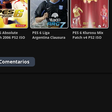
eña:
6 Absolute
PES 6 Liga
PES 6 Klurosu Mix
a:
h 2006 PS2 ISO
Argentina Clausura
Patch v4 PS2 ISO
/Multi) MF
2007 PS2 ISO (MG-
(Pal-Ntsc) (MG-MF)
rd:
MF)
 Comentarios