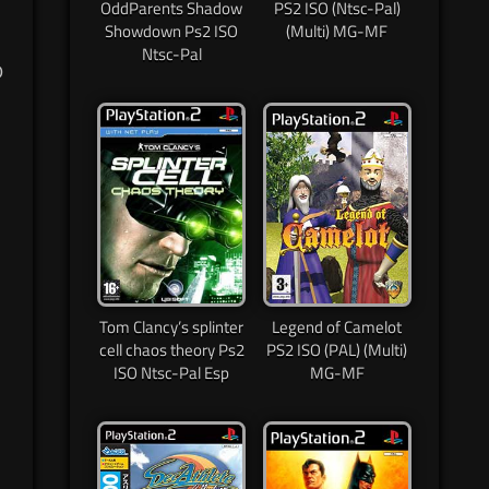
OddParents Shadow
PS2 ISO (Ntsc-Pal)
Showdown Ps2 ISO
(Multi) MG-MF
Ntsc-Pal
O
Tom Clancy’s splinter
Legend of Camelot
cell chaos theory Ps2
PS2 ISO (PAL) (Multi)
ISO Ntsc-Pal Esp
MG-MF