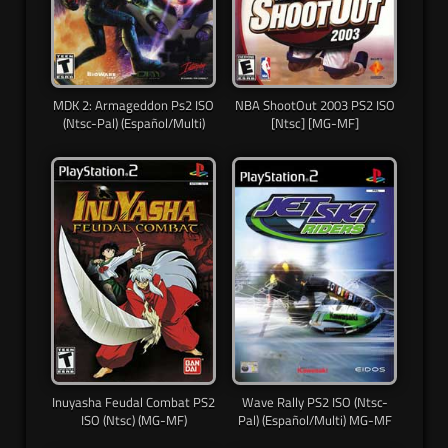
MDK 2: Armageddon Ps2 ISO
NBA ShootOut 2003 PS2 ISO
(Ntsc-Pal) (Español/Multi)
[Ntsc] [MG-MF]
Inuyasha Feudal Combat PS2
Wave Rally PS2 ISO (Ntsc-
ISO (Ntsc) (MG-MF)
Pal) (Español/Multi) MG-MF