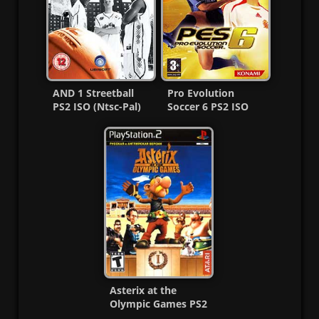
AND 1 Streetball
Pro Evolution
PS2 ISO (Ntsc-Pal)
Soccer 6 PS2 ISO
(Español/Multi) MF
Ntsc-Pal [Español]
MG-MF
Asterix at the
Olympic Games PS2
ISO (Español/Multi)