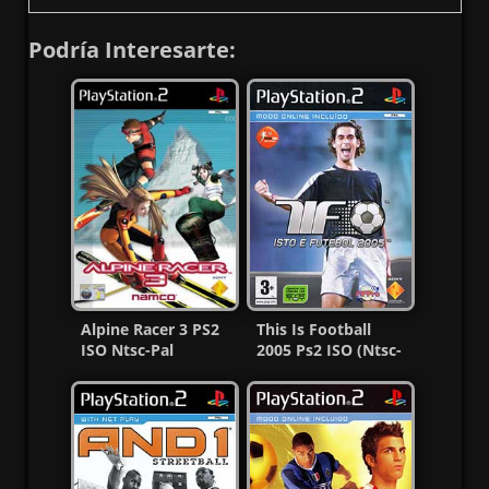
Podría Interesarte:
Alpine Racer 3 PS2
This Is Football
ISO Ntsc-Pal
2005 Ps2 ISO (Ntsc-
[Español] [MG-MF]
Pal) (Español/Multi)
MF