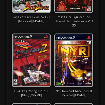
Top Gear Dare Devil PS2 ISO
Yoshitsune Eiyuuden The
[Ntsc-Pal] [MG-MF]
Story of Hero Yoshitsune PS2
ISO
IHRA Drag Racing 2 PS2 CD
NYR New York Race PS2 CD
[Ntsc] [MG-MF]
[Español] [MG-MF]