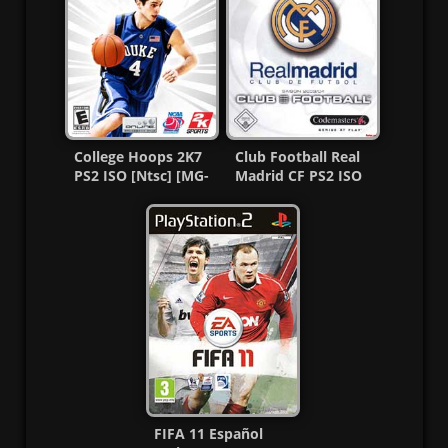
College Hoops 2K7
Club Football Real
PS2 ISO [Ntsc] [MG-
Madrid CF PS2 ISO
MF]
(Español/Multi) MF
FIFA 11 Español