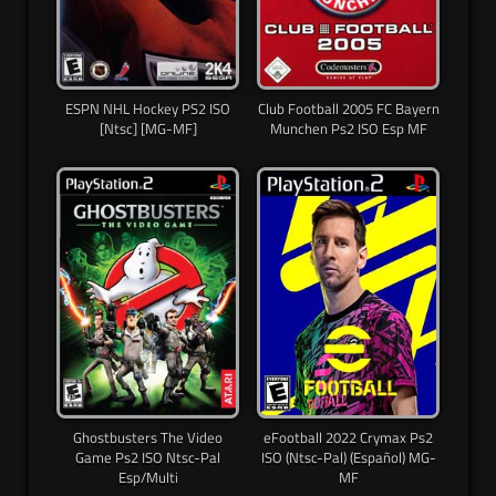
ESPN NHL Hockey PS2 ISO
Club Football 2005 FC Bayern
[Ntsc] [MG-MF]
Munchen Ps2 ISO Esp MF
Ghostbusters The Video
eFootball 2022 Crymax Ps2
Game Ps2 ISO Ntsc-Pal
ISO (Ntsc-Pal) (Español) MG-
Esp/Multi
MF