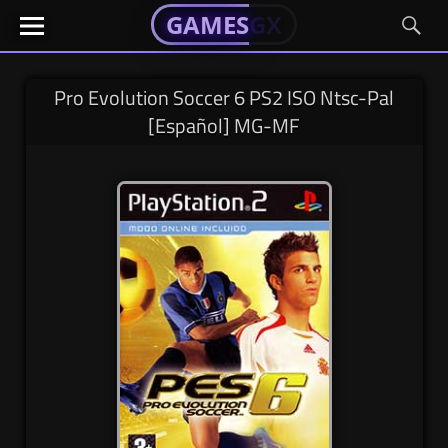
GAMESGX
GAMESGX
Skip
El
El
GAMES
GX
portal
portal
to
de
de
content
tus
tus
Pro Evolution Soccer 6 PS2 ISO Ntsc-Pal
juegos
juegos
[Español] MG-MF
favoritos
favoritos