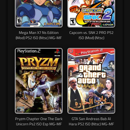
Mega Man X7 Ns Edition
Capcom vs. SNK 2 PRO PS2
(Mod) PS2 ISO (Ntsc) MG-MF
ISO (Mod) (Ntsc)
Pryzm Chapter One The Dark
GTA San Andreas Bab Al
Unicorn Ps2 ISO Esp MG-MF
Hara PS2 ISO (Ntsc) MG-MF