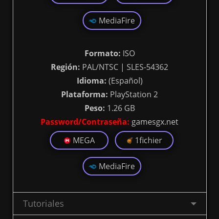
MediaFire
Formato:
ISO
Región:
PAL/NTSC | SLES-54362
Idioma:
(Español)
Plataforma:
PlayStation 2
Peso:
1.26 GB
Password/Contraseña:
gamesgx.net
MEGA
1fichier
MediaFire
Tutoriales