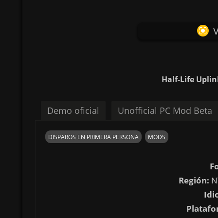
V
Half-Life Upli
Demo oficial
Unofficial PC Mod Beta
DISPAROS EN PRIMERA PERSONA
MODS
F
Región:
N
Idi
Platafo