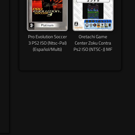
Pro Evolution Soccer
Oretachi Game
3 PS2 ISO (Ntsc-Pal)
Center Zoku Contra
(Español/Multi)
Ps2 ISO (NTSC-J) MF