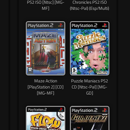
PS2 ISO [Ntsc] [MG-
Chronicles PS2 ISO
MF]
(Ntsc-Pal) (Esp/Multi)
Maze Action
Puzzle Maniacs PS2
[PlayStation 2] [CD]
CD [Ntsc-Pal] [MG-
[MG-MF]
GD]