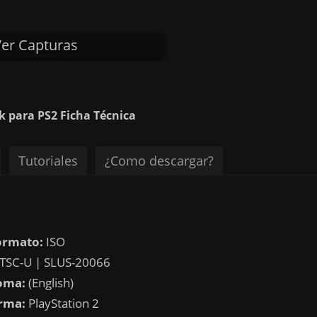
er Capturas
nk para PS2 Ficha Técnica
Tutoriales
¿Como descargar?
ormato:
ISO
TSC-U | SLUS-20066
oma:
(English)
rma:
PlayStation 2