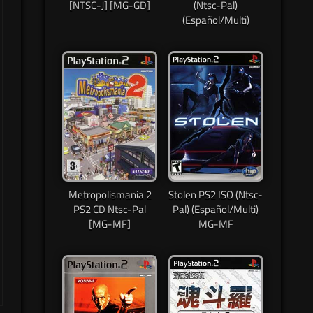
[NTSC-J] [MG-GD]
(Ntsc-Pal)
(Español/Multi)
Metropolismania 2
Stolen PS2 ISO (Ntsc-
PS2 CD Ntsc-Pal
Pal) (Español/Multi)
[MG-MF]
MG-MF