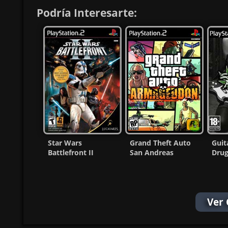
Podría Interesarte:
Star Wars
Grand Theft Auto
Guit
Battlefront II
San Andreas
Drug
Unofficial Update
Armageddon Ps2
PS2 
(Mod) PS2 ISO MF
Iso Ntsc MF
Ver