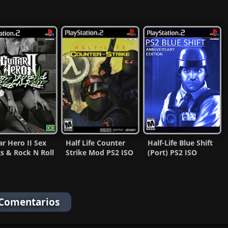
ar Hero II Sex
Half Life Counter
Half-Life Blue Shift
s & Rock N Roll
Strike Mod PS2 ISO
(Port) PS2 ISO
ISO (Ntsc) MF
(Ntsc) (MG-MF)
(Ntsc) (Español)
MG-MF
 Comentarios