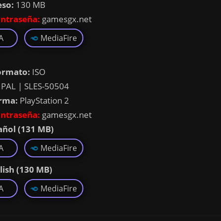
eso:
130 MB
ntraseña:
gamesgx.net
A
MediaFire
ormato:
ISO
PAL | SLES-50504
rma:
PlayStation 2
ntraseña:
gamesgx.net
añol (131 MB)
A
MediaFire
lish (130 MB)
A
MediaFire