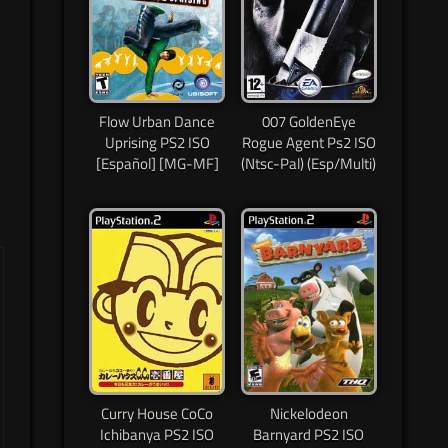
Flow Urban Dance
007 GoldenEye
Uprising PS2 ISO
Rogue Agent Ps2 ISO
[Español] [MG-MF]
(Ntsc-Pal) (Esp/Multi)
Curry House CoCo
Nickelodeon
Ichibanya PS2 ISO
Barnyard PS2 ISO