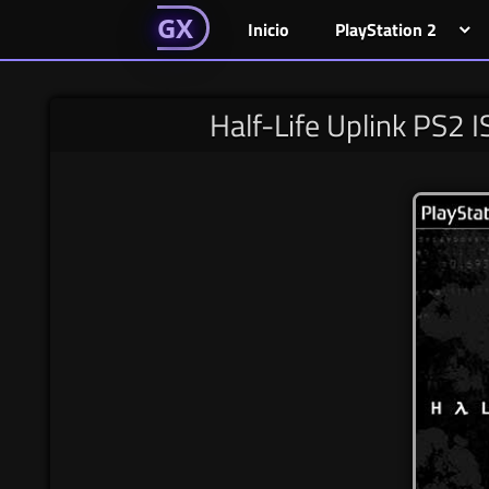
GAMESGX
Skip
El
El
GAMES
GX
Inicio
PlayStation 2
portal
portal
to
de
de
content
tus
tus
Half-Life Uplink PS2 I
juegos
juegos
favoritos
favoritos