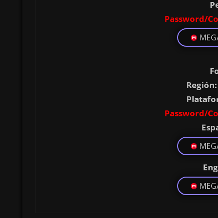
P
Password/Co
MEG
F
Región:
Platafo
Password/Co
Esp
MEG
Eng
MEG