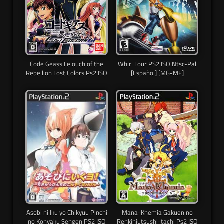
Code Geass Lelouch of the
Whirl Tour PS2 ISO Ntsc-Pal
Rebellion Lost Colors Ps2 ISO
[Español] [MG-MF]
Asobi ni Iku yo Chikyuu Pinchi
Mana-Khemia Gakuen no
no Konyaku Sengen PS2 ISO
Renkinjutsushi-tachi Ps2 ISO