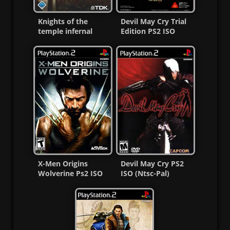
Knights of the
Devil May Cry Trial
temple infernal
Edition PS2 ISO
crusade Ps2 ISO
(NTSC-J) (MG-MF)
(Esp/Multi)
X-Men Origins
Devil May Cry PS2
Wolverine Ps2 ISO
ISO (Ntsc-Pal)
(Ntsc-Pal) Esp/Multi
(Español/Multi) MG-
MF
MF