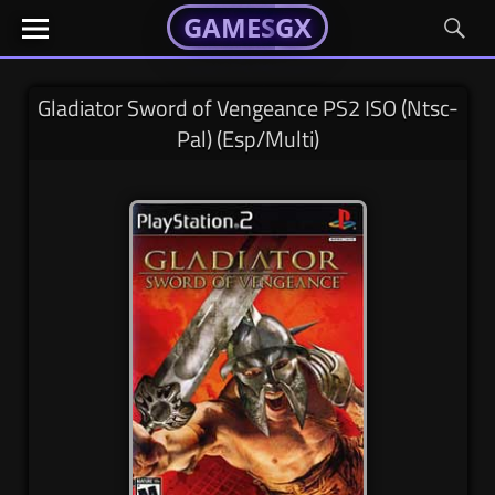
GAMESGX
GAMESGX
Skip
El
El
GAMES
GX
portal
portal
to
de
de
content
tus
tus
Gladiator Sword of Vengeance PS2 ISO (Ntsc-
juegos
juegos
Pal) (Esp/Multi)
favoritos
favoritos