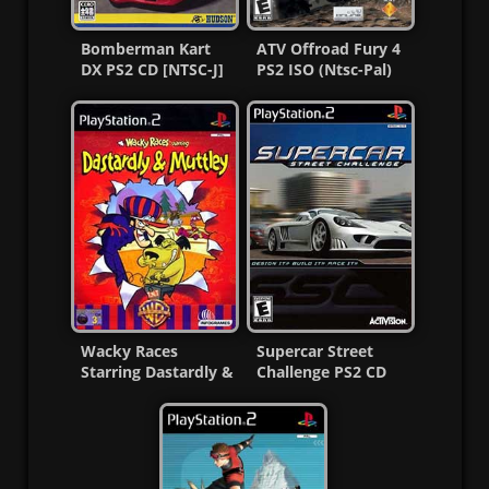
Bomberman Kart
ATV Offroad Fury 4
DX PS2 CD [NTSC-J]
PS2 ISO (Ntsc-Pal)
[MG-MF]
(Español/Multi) MF
Wacky Races
Supercar Street
Starring Dastardly &
Challenge PS2 CD
Muttley PS2 ISO Esp
[Ntsc-Pal] [MG-MF]
MF