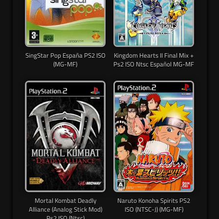
SingStar Pop España PS2 ISO
Kingdom Hearts II Final Mix +
(MG-MF)
Ps2 ISO Ntsc Español MG-MF
Mortal Kombat Deadly
Naruto Konoha Spirits PS2
Alliance (Analog Stick Mod)
ISO (NTSC-J) (MG-MF)
Ps2 ISO (Ntsc)