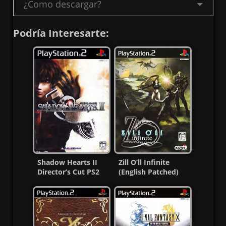
¿Como descargar?
Podría Interesarte:
Shadow Hearts II
Zill O’ll Infinite
Director’s Cut PS2
(English Patched)
ISO (NTSC-J) (MG-
PS2 ISO (NTSC-J)
MF)
(MG-MF)