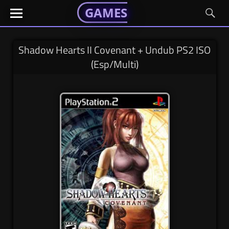
GAMESGX
GAMESGX
Skip
El
El
GAMES
GX
portal
portal
to
de
de
content
tus
tus
Shadow Hearts II Covenant + Undub PS2 ISO
juegos
juegos
(Esp/Multi)
favoritos
favoritos