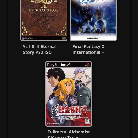
Ys I & II Eternal
Final Fantasy X
Story PS2 ISO
International +
[NTSC-J] [MG-MF]
Undub Ps2 ISO
(NTSC-J)
Fullmetal Alchemist
3 Kami o Tsugu