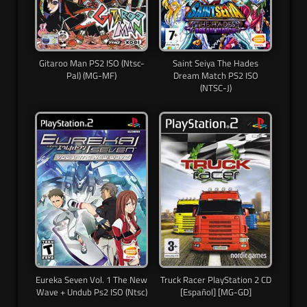
Gitaroo Man PS2 ISO (Ntsc-
Saint Seiya The Hades
Pal) (MG-MF)
Dream Match PS2 ISO
(NTSC-J)
Eureka Seven Vol. 1 The New
Truck Racer PlayStation 2 CD
Wave + Undub Ps2 ISO (Ntsc)
[Español] [MG-GD]