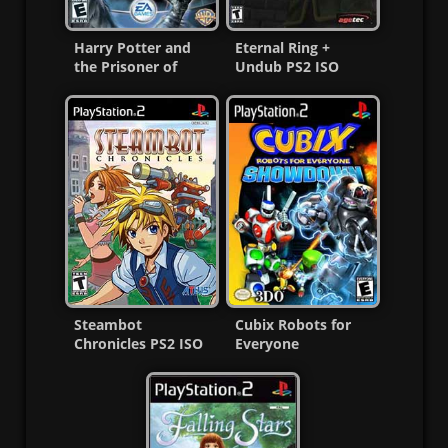
Harry Potter and
Eternal Ring +
the Prisoner of
Undub PS2 ISO
Azkaban Ps2 ISO
(Ntsc-Pal) (MG-MF)
Ntsc-Pal
Steambot
Cubix Robots for
Chronicles PS2 ISO
Everyone
(Ntsc-Pal) (MG-MF)
Showdown PS2 CD
[Ntsc] [MF]