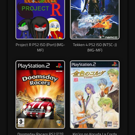
Project R PS2 ISO (Port) (MG-
Tekken 4 PS2 ISO (NTSC-J)
MF)
(MG-MF)
Doomsday Racers PS2 [CD]
Kin’iro no Koruda La Corda