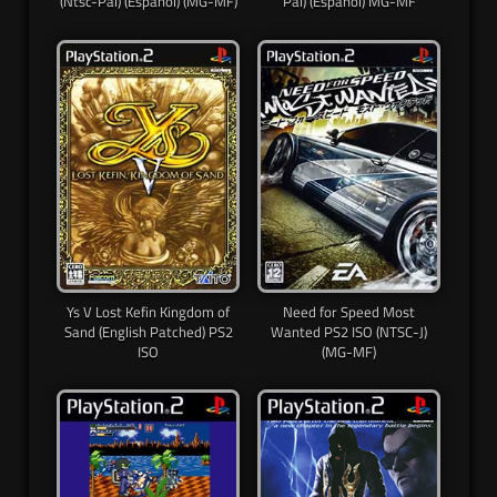
(Ntsc-Pal) (Español) (MG-MF)
Pal) (Español) MG-MF
Ys V Lost Kefin Kingdom of
Need for Speed Most
Sand (English Patched) PS2
Wanted PS2 ISO (NTSC-J)
ISO
(MG-MF)