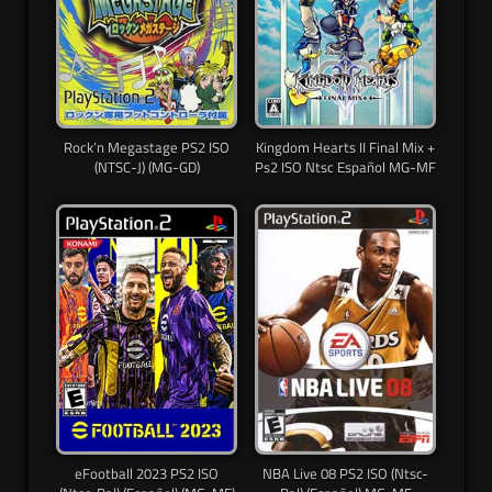
Rock’n Megastage PS2 ISO
Kingdom Hearts II Final Mix +
(NTSC-J) (MG-GD)
Ps2 ISO Ntsc Español MG-MF
eFootball 2023 PS2 ISO
NBA Live 08 PS2 ISO (Ntsc-