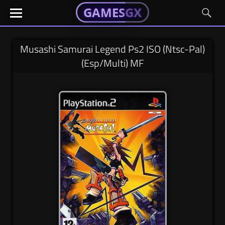
GAMESGX
GAMESGX
Skip
El
El
GAMES
GX
portal
portal
to
de
de
content
tus
tus
Musashi Samurai Legend Ps2 ISO (Ntsc-Pal)
juegos
juegos
(Esp/Multi) MF
favoritos
favoritos