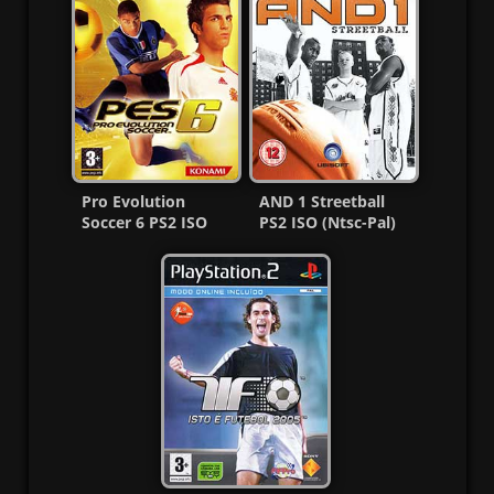
Pro Evolution
AND 1 Streetball
Soccer 6 PS2 ISO
PS2 ISO (Ntsc-Pal)
Ntsc-Pal [Español]
(Español/Multi) MF
MG-MF