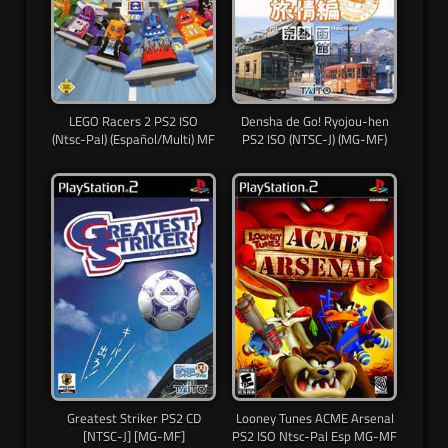
LEGO Racers 2 PS2 ISO
Densha de Go! Ryojou-hen
(Ntsc-Pal) (Español/Multi) MF
PS2 ISO (NTSC-J) (MG-MF)
Greatest Striker PS2 CD
Looney Tunes ACME Arsenal
[NTSC-J] [MG-MF]
PS2 ISO Ntsc-Pal Esp MG-MF