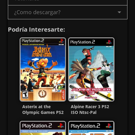
¿Como descargar?
Podría Interesarte:
Asterix at the
Alpine Racer 3 PS2
Olympic Games PS2
ISO Ntsc-Pal
ISO (Español/Multi)
[Español] [MG-MF]
MF