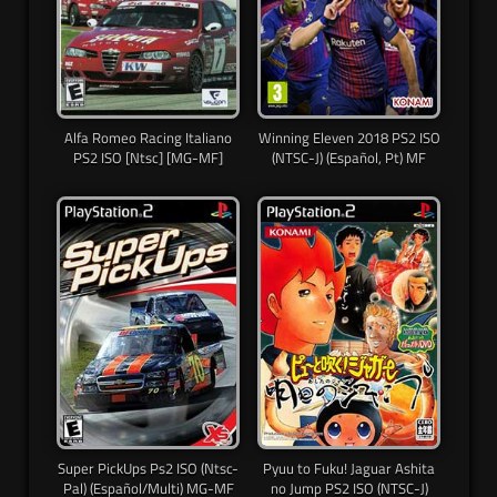
Alfa Romeo Racing Italiano
Winning Eleven 2018 PS2 ISO
PS2 ISO [Ntsc] [MG-MF]
(NTSC-J) (Español, Pt) MF
Super PickUps Ps2 ISO (Ntsc-
Pyuu to Fuku! Jaguar Ashita
Pal) (Español/Multi) MG-MF
no Jump PS2 ISO (NTSC-J)