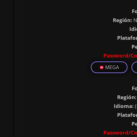
F
Región:
N
Id
Platafo
P
Password/Co
MEGA
F
Región:
Idioma:
(
Platafo
P
Password/Co