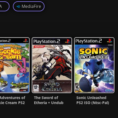
A
MediaFire
Adventures of
The Sword of
Sonic Unleashed
ie Cream PS2
Etheria + Undub
PS2 ISO (Ntsc-Pal)
[Ntsc] MG-MF
PS2 ISO (Ntsc-Pal)
(Español/Multi) MF
(Esp/Multi)