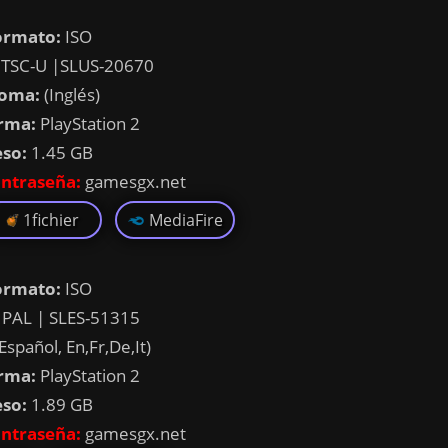
ormato:
ISO
TSC-U |SLUS-20670
ioma:
(Inglés)
rma:
PlayStation 2
eso:
1.45 GB
ntraseña:
gamesgx.net
1fichier
MediaFire
ormato:
ISO
PAL | SLES-51315
Español, En,Fr,De,It)
rma:
PlayStation 2
eso:
1.89 GB
ntraseña:
gamesgx.net