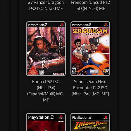
27 Panzer Dragoon
Freedom (Uncut) Ps2
Ps2 ISO Ntsc-J MF
ISO (NTSC-J) MF
Kaena PS2 ISO
Serious Sam Next
(Ntsc-Pal)
Encounter Ps2 ISO
(Español/Multi) MG-
[Ntsc-Pal] [MG-MF]
MF