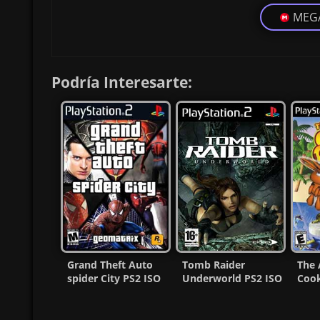
MEG
Podría Interesarte:
Grand Theft Auto
Tomb Raider
The 
spider City PS2 ISO
Underworld PS2 ISO
Cook
(Ntsc) (MG-MF)
Ntsc-Pal Español
ISO 
MG-MF