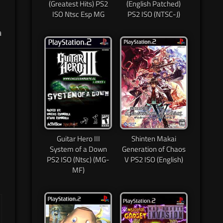
(Greatest Hits) PS2
(English Patched)
ISO Ntsc Esp MG
PS2 ISO (NTSC-J)
a
Guitar Hero III
Shinten Makai
System of a Down
Generation of Chaos
PS2 ISO (Ntsc) (MG-
V PS2 ISO (English)
MF)