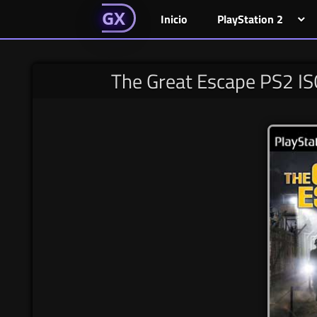
GAMESGX
Skip
El
El
GAMES
GX
Inicio
PlayStation 2
portal
portal
to
de
de
content
tus
tus
The Great Escape PS2 IS
juegos
juegos
favoritos
favoritos