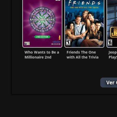
Who Wants to Be a
Friends The One
Jeop
Millionaire 2nd
with All the Trivia
Play
Edition Ps2 ISO MG-
PS2 ISO (Ntsc-Pal)
[Nts
MF
MF
Ver