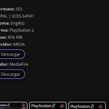
ormato:
ISO
PAL | SCES-54941
ioma:
(Inglés)
rma:
PlayStation 2
eso:
856 MB
vidor:
MEGA
Descargar
idor:
MediaFire
Descargar