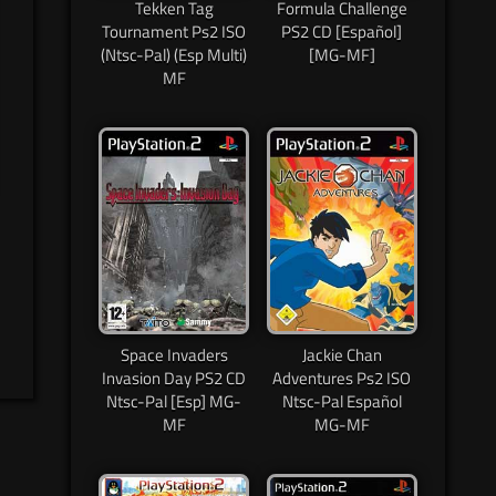
Tekken Tag
Formula Challenge
Tournament Ps2 ISO
PS2 CD [Español]
(Ntsc-Pal) (Esp Multi)
[MG-MF]
MF
Space Invaders
Jackie Chan
Invasion Day PS2 CD
Adventures Ps2 ISO
Ntsc-Pal [Esp] MG-
Ntsc-Pal Español
MF
MG-MF