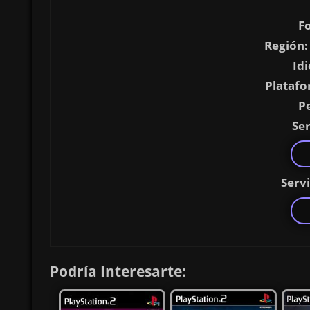
F
Región:
Id
Platafo
P
Ser
Serv
Podría Interesarte: