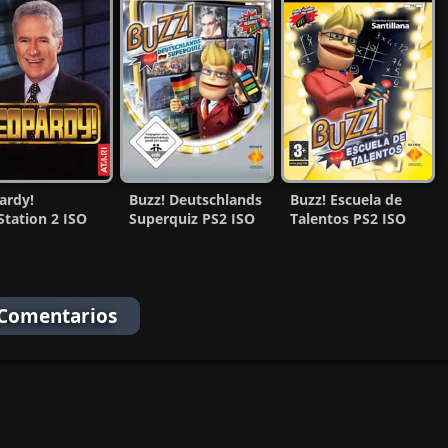
ardy!
Buzz! Deutschlands
Buzz! Escuela de
Station 2 ISO
Superquiz PS2 ISO
Talentos PS2 ISO
c] [MG-MF]
[MG-MF]
[Español] [MG-MF]
 Comentarios