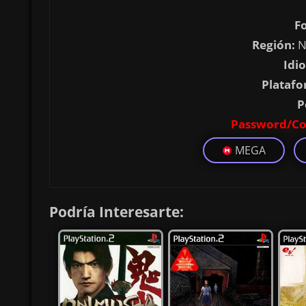
F
Región:
N
Idi
Platafo
P
Password/Co
MEGA
Podría Interesarte: