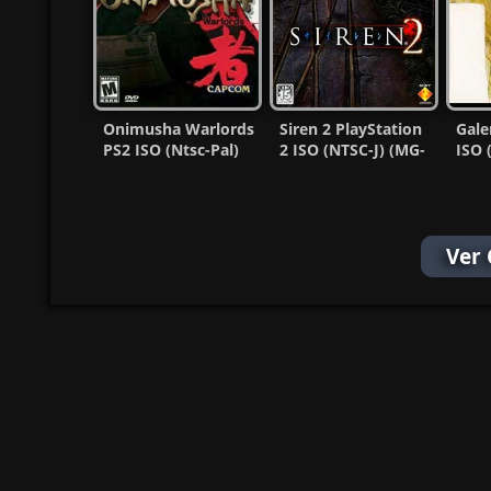
Onimusha Warlords
Siren 2 PlayStation
Gale
PS2 ISO (Ntsc-Pal)
2 ISO (NTSC-J) (MG-
ISO 
(Multi) MG-MF
MF)
MF)
Ver