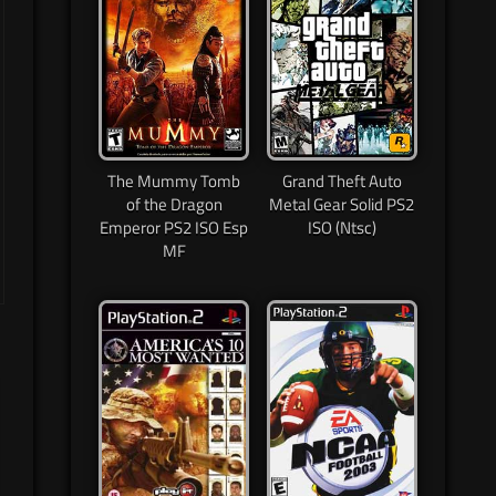
The Mummy Tomb
Grand Theft Auto
of the Dragon
Metal Gear Solid PS2
Emperor PS2 ISO Esp
ISO (Ntsc)
MF