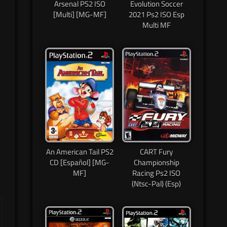
Arsenal PS2 ISO
Evolution Soccer
[Multi] [MG-MF]
2021 Ps2 ISO Esp
Multi MF
An American Tail PS2
CART Fury
CD [Español] [MG-
Championship
MF]
Racing Ps2 ISO
(Ntsc-Pal) (Esp)