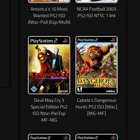
America’s 10 Most
NCAA Football 2003
Wanted PS2 ISO
PS2 ISO NTSC 1 link
(Ntsc-Pal) (Esp/Multi)
Devil May Cry 3
Cabela’s Dangerous
Special Edition Ps2
Hunts PS2 ISO [Ntsc]
ISO Ntsc-Pal Esp
[MG-MF]
MF-MG