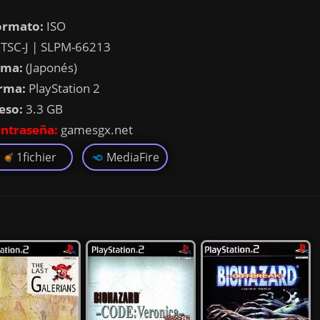
ormato:
ISO
TSC-J | SLPM-66213
oma:
(Japonés)
rma:
PlayStation 2
eso:
3.3 GB
ntraseña:
gamesgx.net
1fichier
MediaFire