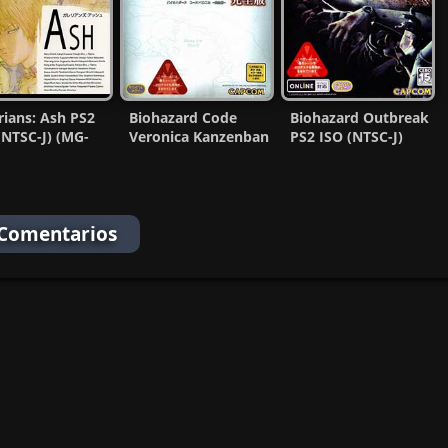
rians: Ash PS2
Biohazard Code
Biohazard Outbreak
(NTSC-J) (MG-
Veronica Kanzenban
PS2 ISO (NTSC-J)
Ps2 ISO (NTSC-J) MG
(MG-MF)
 Comentarios