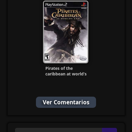
MG-MF
Pirates of the
caribbean at world’s
end Ps2 ISO Ntsc-
Pal Esp
Ver Comentarios