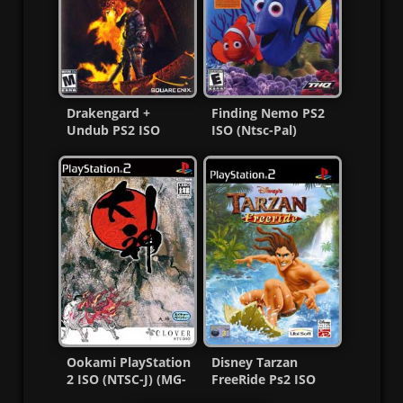
Drakengard +
Finding Nemo PS2
Undub PS2 ISO
ISO (Ntsc-Pal)
(Ntsc-Pal)
(Español/Multi) MF
(Español/Multi)
Ookami PlayStation
Disney Tarzan
2 ISO (NTSC-J) (MG-
FreeRide Ps2 ISO
MF)
(Ntsc-Pal) Esp/Multi