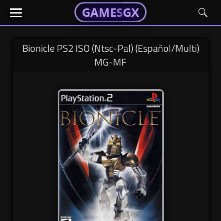
GAMESGX
GAMESGX
Skip
El
El
GAMES
GX
portal
portal
to
de
de
content
tus
tus
Bionicle PS2 ISO (Ntsc-Pal) (Español/Multi)
juegos
juegos
MG-MF
favoritos
favoritos