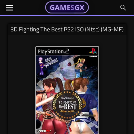
GAMESGX
GAMESGX
Skip
El
El
GAMES
GX
portal
portal
to
de
de
content
tus
tus
3D Fighting The Best PS2 ISO (Ntsc) (MG-MF)
juegos
juegos
favoritos
favoritos