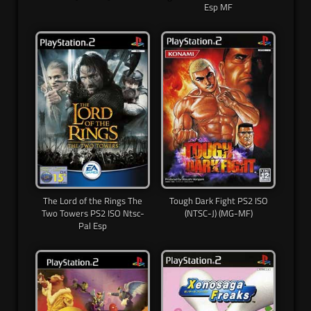
Esp MF
The Lord of the Rings The
Tough Dark Fight PS2 ISO
Two Towers PS2 ISO Ntsc-
(NTSC-J) (MG-MF)
Pal Esp