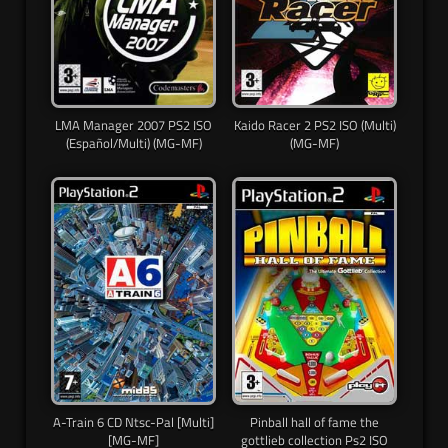
LMA Manager 2007 PS2 ISO
Kaido Racer 2 PS2 ISO (Multi)
(Español/Multi) (MG-MF)
(MG-MF)
A-Train 6 CD Ntsc-Pal [Multi]
Pinball hall of fame the
[MG-MF]
gottlieb collection Ps2 ISO