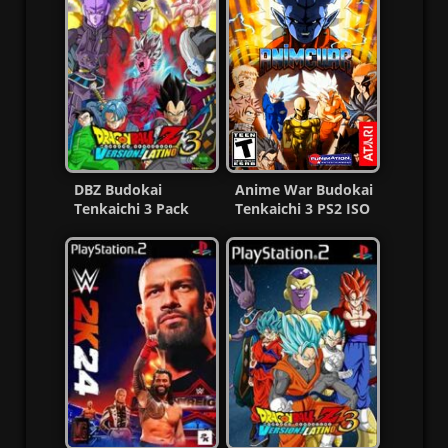
DBZ Budokai
Anime War Budokai
Tenkaichi 3 Pack
Tenkaichi 3 PS2 ISO
Dioses By
(Ntsc) (Español) MF
Chuchoman PS2 ISO