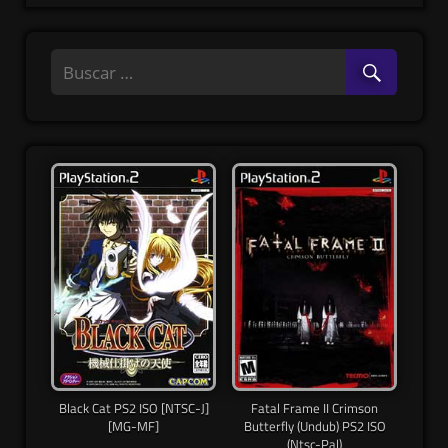
Black Cat PS2 ISO [NTSC-J]
Fatal Frame II Crimson
[MG-MF]
Butterfly (Undub) PS2 ISO
(Ntsc-Pal)